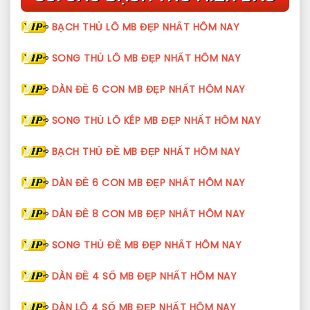
BẠCH THỦ LÔ MB ĐẸP NHẤT HÔM NAY
SONG THỦ LÔ MB ĐẸP NHẤT HÔM NAY
DÀN ĐỀ 6 CON MB ĐẸP NHẤT HÔM NAY
SONG THỦ LÔ KÉP MB ĐẸP NHẤT HÔM NAY
BẠCH THỦ ĐỀ MB ĐẸP NHẤT HÔM NAY
DÀN ĐỀ 6 CON MB ĐẸP NHẤT HÔM NAY
DÀN ĐỀ 8 CON MB ĐẸP NHẤT HÔM NAY
SONG THỦ ĐỀ MB ĐẸP NHẤT HÔM NAY
DÀN ĐỀ 4 SỐ MB ĐẸP NHẤT HÔM NAY
DÀN LÔ 4 SỐ MB ĐẸP NHẤT HÔM NAY