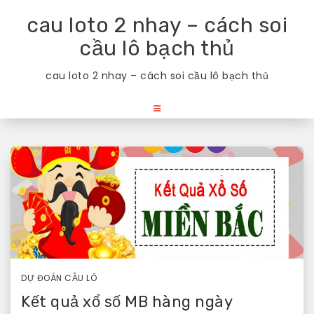
Skip
cau loto 2 nhay – cách soi
to
content
cầu lô bạch thủ
cau loto 2 nhay – cách soi cầu lô bạch thủ
DỰ ĐOÁN CẦU LÔ
Kết quả xổ số MB hàng ngày