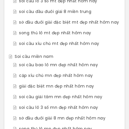
soi cầu lô 3 số mt đẹp nhất hôm nay
soi cầu đầu đuôi giải 8 miền trung
sớ đầu đuôi giải đặc biệt mt đẹp nhất hôm nay
song thủ lô mt đẹp nhất hôm nay
soi cầu xíu chủ mt đẹp nhất hôm nay
Soi cầu miền nam
soi cầu bao lô mn đẹp nhất hôm nay
cặp xíu chủ mn đẹp nhất hôm nay
giải đặc biệt mn đẹp nhất hôm nay
soi cầu giải tám mn đẹp nhất hôm nay
soi cầu lô 3 số mn đẹp nhất hôm nay
sớ đầu đuôi giải 8 mn đẹp nhất hôm nay
song thủ lô mn đẹp nhất hôm nay