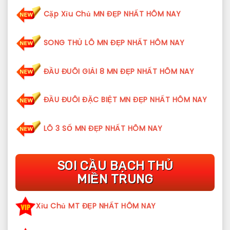
Cặp Xỉu Chủ MN ĐẸP NHẤT HÔM NAY
SONG THỦ LÔ MN ĐẸP NHẤT HÔM NAY
ĐẦU ĐUÔI GIẢI 8 MN ĐẸP NHẤT HÔM NAY
ĐẦU ĐUÔI ĐẶC BIỆT MN ĐẸP NHẤT HÔM NAY
LÔ 3 SỐ MN ĐẸP NHẤT HÔM NAY
SOI CẦU BẠCH THỦ
MIỀN TRUNG
Xỉu Chủ MT ĐẸP NHẤT HÔM NAY