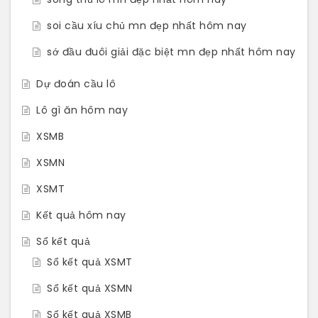
soi cầu xíu chủ mn đẹp nhất hôm nay
sớ đầu đuôi giải đặc biệt mn đẹp nhất hôm nay
Dự đoán cầu lô
Lô gì ăn hôm nay
XSMB
XSMN
XSMT
Kết quả hôm nay
Sổ kết quả
Sổ kết quả XSMT
Sổ kết quả XSMN
Sổ kết quả XSMB