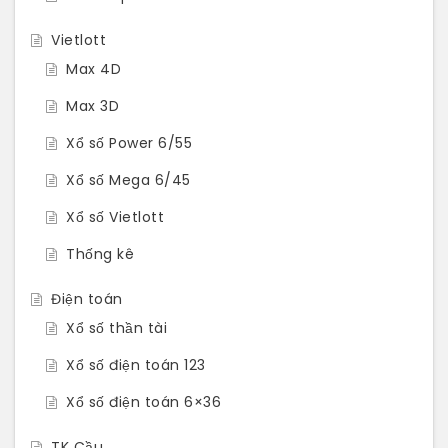
Vietlott
Max 4D
Max 3D
Xổ số Power 6/55
Xổ số Mega 6/45
Xổ số Vietlott
Thống kê
Điện toán
Xổ số thần tài
Xổ số điện toán 123
Xổ số điện toán 6×36
TK Cầu