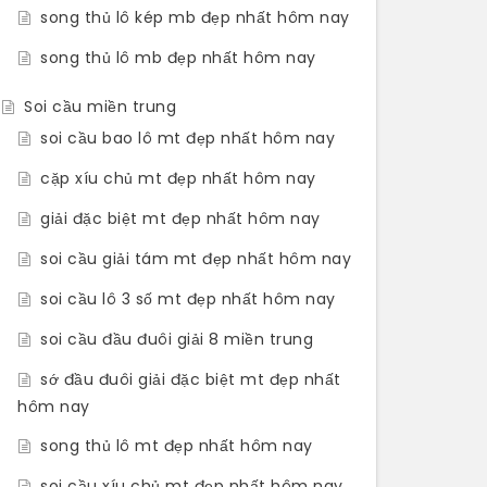
song thủ lô kép mb đẹp nhất hôm nay
song thủ lô mb đẹp nhất hôm nay
Soi cầu miền trung
soi cầu bao lô mt đẹp nhất hôm nay
cặp xíu chủ mt đẹp nhất hôm nay
giải đặc biệt mt đẹp nhất hôm nay
soi cầu giải tám mt đẹp nhất hôm nay
soi cầu lô 3 số mt đẹp nhất hôm nay
soi cầu đầu đuôi giải 8 miền trung
sớ đầu đuôi giải đặc biệt mt đẹp nhất
hôm nay
song thủ lô mt đẹp nhất hôm nay
soi cầu xíu chủ mt đẹp nhất hôm nay