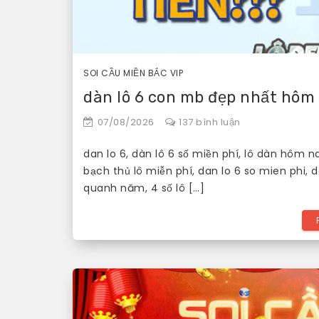
SOI CẦU MIỀN BẮC VIP
dàn lô 6 con mb đẹp nhất hôm
ở
07/08/2026
137 bình luận
dàn
dan lo 6, dàn lô 6 số miền phí, lô dàn hôm na
lô
bạch thủ lô miễn phí, dan lo 6 so mien phi, d
6
quanh năm, 4 số lô […]
con
mb
đẹp
nhất
hôm
nay