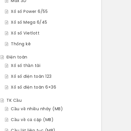
Max 3D
Xổ số Power 6/55
Xổ số Mega 6/45
Xổ số Vietlott
Thống kê
Điện toán
Xổ số thần tài
Xổ số điện toán 123
Xổ số điện toán 6×36
TK Cầu
Cầu về nhiều nháy (MB)
Cầu về cả cặp (MB)
Cầu lật liên tục (MB)