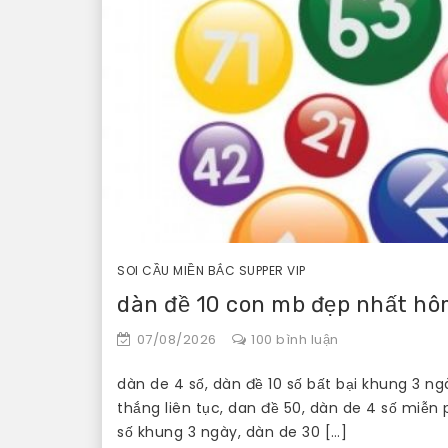
SOI CẦU MIỀN BẮC SUPPER VIP
dàn đề 10 con mb đẹp nhất hô
ở
07/08/2026
100 bình luận
dàn
dàn de 4 số, dàn đề 10 số bất bại khung 3 ng
đề
thắng liên tục, dan đề 50, dàn de 4 số miễn
10
số khung 3 ngày, dàn de 30 […]
con