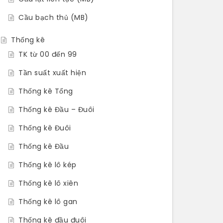
Cầu bạch thủ (MB)
Thống kê
TK từ 00 đến 99
Tần suất xuất hiện
Thống kê Tổng
Thống kê Đầu – Đuôi
Thống kê Đuôi
Thống kê Đầu
Thống kê lô kép
Thống kê lô xiên
Thống kê lô gan
Thống kê đầu đuôi