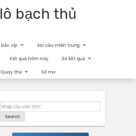
 lô bạch thủ
 bắc vip
Soi cầu miền trung
Kết quả hôm nay
Sổ kết quả
Quay thử
Sổ mơ
Search
FEATURED POST
ba càng víp mb đẹp nhất