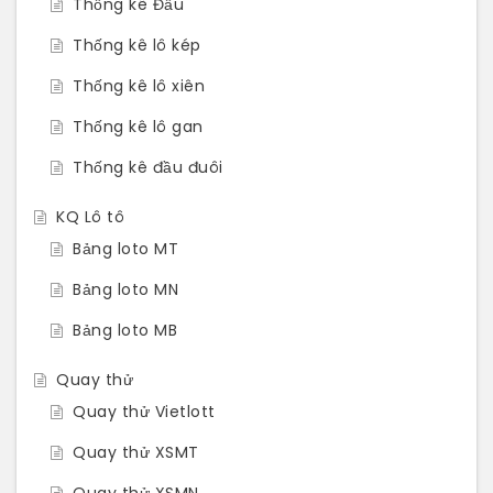
Thống kê Đầu
Thống kê lô kép
Thống kê lô xiên
Thống kê lô gan
Thống kê đầu đuôi
KQ Lô tô
Bảng loto MT
Bảng loto MN
Bảng loto MB
Quay thử
Quay thử Vietlott
Quay thử XSMT