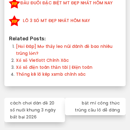
ĐẦU ĐUÔI ĐẶC BIỆT MT ĐẸP NHẤT HÔM NAY
LÔ 3 SỐ MT ĐẸP NHẤT HÔM NAY
Related Posts:
[Hỏi Đáp] Mơ thấy leo núi đánh đề bao nhiêu
trúng lớn?
Xổ số Vietlott Chính Xác
Xổ số điện toán thần tài | Điện toán
Thống kê lô kép xsmb chính xác
Điều
cách chơi dàn đề 20
bật mí công thức
hướng
số nuôi khung 3 ngày
trúng cầu lô dễ dàng
bất bại 2026
bài