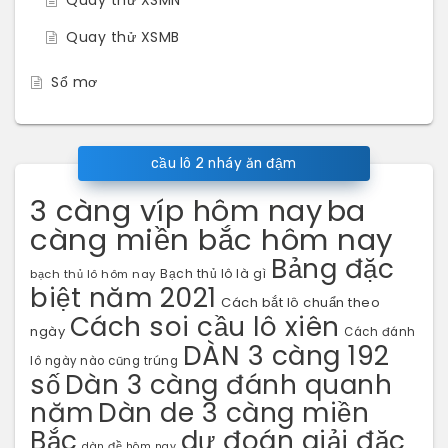
Quay thử XSMN
Quay thử XSMB
Sổ mơ
cầu lô 2 nháy ăn đậm
ba
3 càng víp hôm nay
càng miền bắc hôm nay
Bảng đặc
Bạch thủ lô là gì
bạch thủ lô hôm nay
biệt năm 2021
Cách bắt lô chuẩn theo
Cách soi cầu lô xiên
ngày
Cách đánh
DÀN 3 càng 192
lô ngày nào cũng trúng
số
Dàn 3 càng đánh quanh
Dàn de 3 càng miền
năm
Bắc
dự đoán giải đặc
dàn đề hôm nay