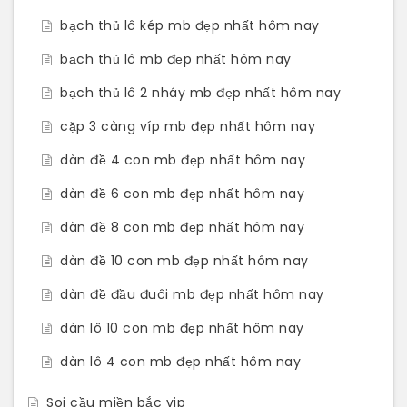
bạch thủ lô kép mb đẹp nhất hôm nay
bạch thủ lô mb đẹp nhất hôm nay
bạch thủ lô 2 nháy mb đẹp nhất hôm nay
cặp 3 càng víp mb đẹp nhất hôm nay
dàn đề 4 con mb đẹp nhất hôm nay
dàn đề 6 con mb đẹp nhất hôm nay
dàn đề 8 con mb đẹp nhất hôm nay
dàn đề 10 con mb đẹp nhất hôm nay
dàn đề đầu đuôi mb đẹp nhất hôm nay
dàn lô 10 con mb đẹp nhất hôm nay
dàn lô 4 con mb đẹp nhất hôm nay
Soi cầu miền bắc vip