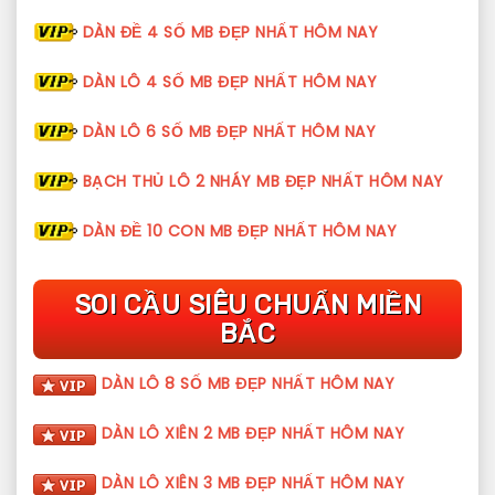
DÀN ĐỀ 4 SỐ MB ĐẸP NHẤT HÔM NAY
DÀN LÔ 4 SỐ MB ĐẸP NHẤT HÔM NAY
DÀN LÔ 6 SỐ MB ĐẸP NHẤT HÔM NAY
BẠCH THỦ LÔ 2 NHÁY MB ĐẸP NHẤT HÔM NAY
DÀN ĐỀ 10 CON MB ĐẸP NHẤT HÔM NAY
SOI CẦU SIÊU CHUẨN MIỀN
BẮC
DÀN LÔ 8 SỐ MB ĐẸP NHẤT HÔM NAY
DÀN LÔ XIÊN 2 MB ĐẸP NHẤT HÔM NAY
DÀN LÔ XIÊN 3 MB ĐẸP NHẤT HÔM NAY