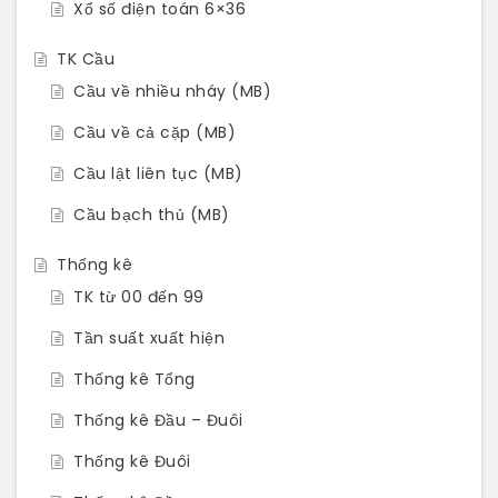
Xổ số điện toán 6×36
TK Cầu
Cầu về nhiều nháy (MB)
Cầu về cả cặp (MB)
Cầu lật liên tục (MB)
Cầu bạch thủ (MB)
Thống kê
TK từ 00 đến 99
Tần suất xuất hiện
Thống kê Tổng
Thống kê Đầu – Đuôi
Thống kê Đuôi