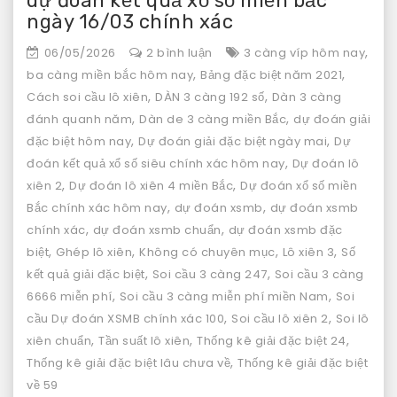
dự đoán kết quả xổ số miền bắc
ngày 16/03 chính xác
ở
,
06/05/2026
2 bình luận
3 càng víp hôm nay
dự
,
,
ba càng miền bắc hôm nay
Bảng đặc biệt năm 2021
đoán
,
,
Cách soi cầu lô xiên
DÀN 3 càng 192 số
Dàn 3 càng
kết
,
,
đánh quanh năm
Dàn de 3 càng miền Bắc
dự đoán giải
quả
,
,
đặc biệt hôm nay
Dự đoán giải đặc biệt ngày mai
Dự
xổ
,
đoán kết quả xổ số siêu chính xác hôm nay
Dự đoán lô
số
,
,
xiên 2
Dự đoán lô xiên 4 miền Bắc
Dự đoán xổ số miền
miền
,
,
Bắc chính xác hôm nay
dự đoán xsmb
dự đoán xsmb
bắc
,
,
chính xác
dự đoán xsmb chuẩn
dự đoán xsmb đặc
ngày
,
,
,
,
biệt
Ghép lô xiên
Không có chuyên mục
Lô xiên 3
Số
16/03
,
,
kết quả giải đặc biệt
Soi cầu 3 càng 247
Soi cầu 3 càng
chính
,
,
6666 miễn phí
Soi cầu 3 càng miễn phí miền Nam
Soi
xác
,
,
cầu Dự đoán XSMB chính xác 100
Soi cầu lô xiên 2
Soi lô
,
,
,
xiên chuẩn
Tần suất lô xiên
Thống kê giải đặc biệt 24
,
Thống kê giải đặc biệt lâu chưa về
Thống kê giải đặc biệt
về 59