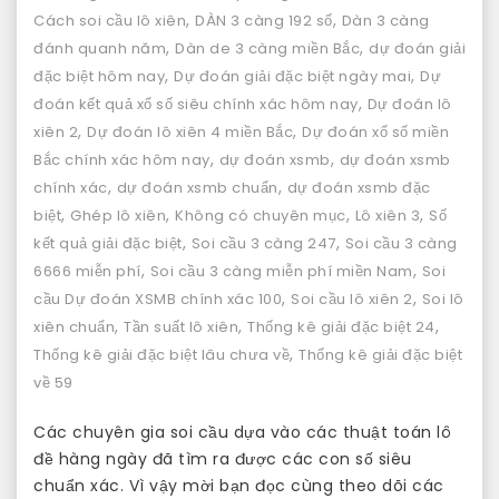
đoán
,
,
Cách soi cầu lô xiên
DÀN 3 càng 192 số
Dàn 3 càng
kết
,
,
đánh quanh năm
Dàn de 3 càng miền Bắc
dự đoán giải
quả
,
,
đặc biệt hôm nay
Dự đoán giải đặc biệt ngày mai
Dự
xổ
,
đoán kết quả xổ số siêu chính xác hôm nay
Dự đoán lô
số
,
,
xiên 2
Dự đoán lô xiên 4 miền Bắc
Dự đoán xổ số miền
miền
,
,
Bắc chính xác hôm nay
dự đoán xsmb
dự đoán xsmb
bắc
,
,
chính xác
dự đoán xsmb chuẩn
dự đoán xsmb đặc
ngày
,
,
,
,
biệt
Ghép lô xiên
Không có chuyên mục
Lô xiên 3
Số
19/02
,
,
kết quả giải đặc biệt
Soi cầu 3 càng 247
Soi cầu 3 càng
chính
,
,
6666 miễn phí
Soi cầu 3 càng miễn phí miền Nam
Soi
xác
,
,
cầu Dự đoán XSMB chính xác 100
Soi cầu lô xiên 2
Soi lô
,
,
,
xiên chuẩn
Tần suất lô xiên
Thống kê giải đặc biệt 24
,
Thống kê giải đặc biệt lâu chưa về
Thống kê giải đặc biệt
về 59
Các chuyên gia soi cầu dựa vào các thuật toán lô
đề hàng ngày đã tìm ra được các con số siêu
chuẩn xác. Vì vậy mời bạn đọc cùng theo dõi các