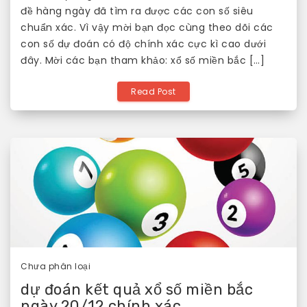
đề hàng ngày đã tìm ra được các con số siêu
chuẩn xác. Vì vậy mời bạn đọc cùng theo dõi các
con số dự đoán có độ chính xác cực kì cao dưới
đây. Mời các bạn tham khảo: xổ số miền bắc […]
Read Post
Chưa phân loại
dự đoán kết quả xổ số miền bắc
ngày 20/12 chính xác