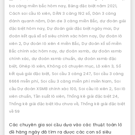
dự
,
,
ba càng miền bắc hôm nay
Bảng đặc biệt năm 2021
đoán
,
,
Cách soi cầu lô xiên
DÀN 3 càng 192 số
Dàn 3 càng
kết
,
,
đánh quanh năm
Dàn de 3 càng miền Bắc
dự đoán giải
quả
,
,
đặc biệt hôm nay
Dự đoán giải đặc biệt ngày mai
Dự
xổ
,
đoán kết quả xổ số siêu chính xác hôm nay
Dự đoán lô
số
,
,
xiên 2
Dự đoán lô xiên 4 miền Bắc
Dự đoán xổ số miền
miền
,
,
Bắc chính xác hôm nay
dự đoán xsmb
dự đoán xsmb
bắc
,
,
chính xác
dự đoán xsmb chuẩn
dự đoán xsmb đặc
ngày
,
,
,
,
biệt
Ghép lô xiên
Không có chuyên mục
Lô xiên 3
Số
10/11
,
,
kết quả giải đặc biệt
Soi cầu 3 càng 247
Soi cầu 3 càng
chính
,
,
6666 miễn phí
Soi cầu 3 càng miễn phí miền Nam
Soi
xác
,
,
cầu Dự đoán XSMB chính xác 100
Soi cầu lô xiên 2
Soi lô
,
,
,
xiên chuẩn
Tần suất lô xiên
Thống kê giải đặc biệt 24
,
Thống kê giải đặc biệt lâu chưa về
Thống kê giải đặc biệt
về 59
Các chuyên gia soi cầu dựa vào các thuật toán lô
đề hàng ngày đã tìm ra được các con số siêu