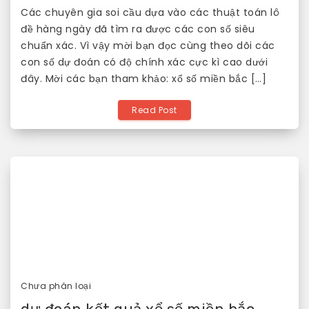
Các chuyên gia soi cầu dựa vào các thuật toán lô
đề hàng ngày đã tìm ra được các con số siêu
chuẩn xác. Vì vậy mời bạn đọc cùng theo dõi các
con số dự đoán có độ chính xác cực kì cao dưới
đây. Mời các bạn tham khảo: xổ số miền bắc […]
Read Post
Chưa phân loại