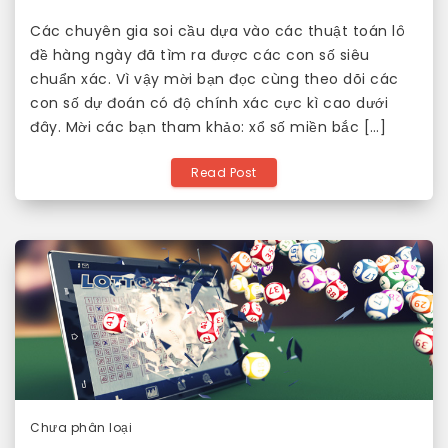
Các chuyên gia soi cầu dựa vào các thuật toán lô
đề hàng ngày đã tìm ra được các con số siêu
chuẩn xác. Vì vậy mời bạn đọc cùng theo dõi các
con số dự đoán có độ chính xác cực kì cao dưới
đây. Mời các bạn tham khảo: xổ số miền bắc […]
Read Post
Chưa phân loại