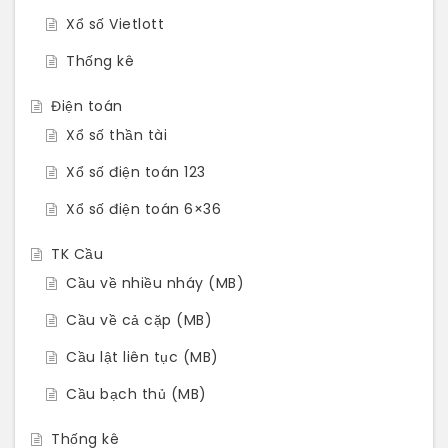
Xổ số Vietlott
Thống kê
Điện toán
Xổ số thần tài
Xổ số điện toán 123
Xổ số điện toán 6×36
TK Cầu
Cầu về nhiều nháy (MB)
Cầu về cả cặp (MB)
Cầu lật liên tục (MB)
Cầu bạch thủ (MB)
Thống kê