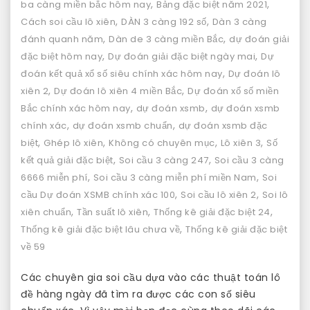
dự
,
,
ba càng miền bắc hôm nay
Bảng đặc biệt năm 2021
đoán
,
,
Cách soi cầu lô xiên
DÀN 3 càng 192 số
Dàn 3 càng
kết
,
,
đánh quanh năm
Dàn de 3 càng miền Bắc
dự đoán giải
quả
,
,
đặc biệt hôm nay
Dự đoán giải đặc biệt ngày mai
Dự
xổ
,
đoán kết quả xổ số siêu chính xác hôm nay
Dự đoán lô
số
,
,
xiên 2
Dự đoán lô xiên 4 miền Bắc
Dự đoán xổ số miền
miền
,
,
Bắc chính xác hôm nay
dự đoán xsmb
dự đoán xsmb
bắc
,
,
chính xác
dự đoán xsmb chuẩn
dự đoán xsmb đặc
ngày
,
,
,
,
biệt
Ghép lô xiên
Không có chuyên mục
Lô xiên 3
Số
21/02
,
,
kết quả giải đặc biệt
Soi cầu 3 càng 247
Soi cầu 3 càng
chính
,
,
6666 miễn phí
Soi cầu 3 càng miễn phí miền Nam
Soi
xác
,
,
cầu Dự đoán XSMB chính xác 100
Soi cầu lô xiên 2
Soi lô
,
,
,
xiên chuẩn
Tần suất lô xiên
Thống kê giải đặc biệt 24
,
Thống kê giải đặc biệt lâu chưa về
Thống kê giải đặc biệt
về 59
Các chuyên gia soi cầu dựa vào các thuật toán lô
đề hàng ngày đã tìm ra được các con số siêu