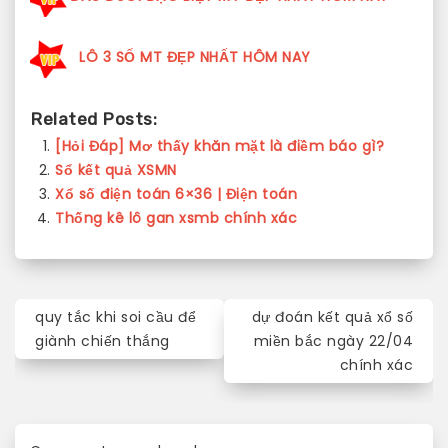
LÔ 3 SỐ MT ĐẸP NHẤT HÔM NAY
Related Posts:
[Hỏi Đáp] Mơ thấy khăn mặt là điềm báo gì?
Sổ kết quả XSMN
Xổ số điện toán 6×36 | Điện toán
Thống kê lô gan xsmb chính xác
Điều
quy tắc khi soi cầu để
dự đoán kết quả xổ số
hướng
giành chiến thắng
miền bắc ngày 22/04
chính xác
bài
viết