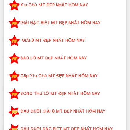
Xỉu Chủ MT ĐẸP NHẤT HÔM NAY
GIẢI ĐẶC BIỆT MT ĐẸP NHẤT HÔM NAY
GIẢI 8 MT ĐẸP NHẤT HÔM NAY
BAO LÔ MT ĐẸP NHẤT HÔM NAY
Cặp Xỉu Chủ MT ĐẸP NHẤT HÔM NAY
SONG THỦ LÔ MT ĐẸP NHẤT HÔM NAY
ĐẦU ĐUÔI GIẢI 8 MT ĐẸP NHẤT HÔM NAY
ĐẦU ĐUÔI ĐẶC BIỆT MT ĐẸP NHẤT HÔM NAY