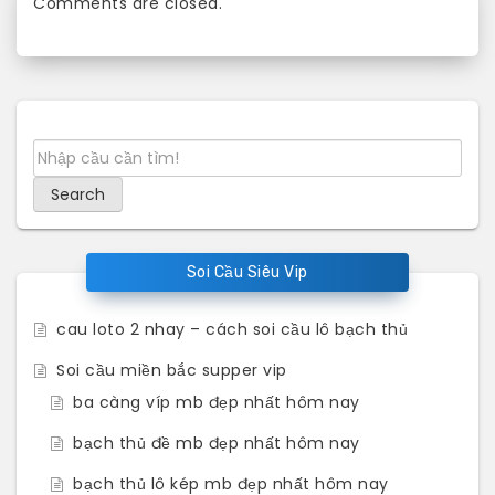
Comments are closed.
Search
Soi Cầu Siêu Vip
cau loto 2 nhay – cách soi cầu lô bạch thủ
Soi cầu miền bắc supper vip
ba càng víp mb đẹp nhất hôm nay
bạch thủ đề mb đẹp nhất hôm nay
bạch thủ lô kép mb đẹp nhất hôm nay