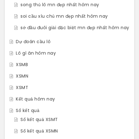
song thủ lô mn đẹp nhất hôm nay
soi cầu xíu chủ mn đẹp nhất hôm nay
sớ đầu đuôi giải đặc biệt mn đẹp nhất hôm nay
Dự đoán cầu lô
Lô gì ăn hôm nay
XSMB
XSMN
XSMT
Kết quả hôm nay
Sổ kết quả
Sổ kết quả XSMT
Sổ kết quả XSMN