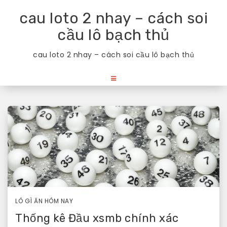
Skip
cau loto 2 nhay – cách soi
to
content
cầu lô bạch thủ
cau loto 2 nhay – cách soi cầu lô bạch thủ
LÔ GÌ ĂN HÔM NAY
Thống kê Đầu xsmb chính xác