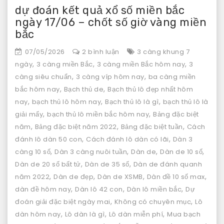
dự đoán kết quả xổ số miền bắc
ngày 17/06 – chốt số giờ vàng miền
bắc
ở
07/05/2026
2 bình luận
3 càng khung 7
dự
,
,
,
ngày
3 càng miền Bắc
3 càng miền Bắc hôm nay
3
đoán
,
,
càng siêu chuẩn
3 càng víp hôm nay
ba càng miền
kết
,
,
bắc hôm nay
Bạch thủ de
Bạch thủ lô đẹp nhất hôm
quả
,
,
,
nay
bạch thủ lô hôm nay
Bạch thủ lô là gì
bạch thủ lô là
xổ
,
,
giải mấy
bạch thủ lô miền bắc hôm nay
Bảng đặc biệt
số
,
,
,
năm
Bảng đặc biệt năm 2022
Bảng đặc biệt tuần
Cách
miền
,
,
đánh lô dàn 50 con
Cách đánh lô dàn có lãi
Dàn 3
bắc
,
,
,
,
càng 10 số
Dàn 3 càng nuôi tuần
Dàn de
Dàn de 10 số
ngày
,
,
Dàn de 20 số bất tử
Dàn de 35 số
Dàn de đánh quanh
17/06
,
,
,
,
năm 2022
Dàn de đẹp
Dàn de XSMB
Dàn đề 10 số max
–
,
,
,
dàn đề hôm nay
Dàn lô 42 con
Dàn lô miền bắc
Dự
chốt
,
,
đoán giải đặc biệt ngày mai
Không có chuyên mục
Lô
số
,
,
,
dàn hôm nay
Lô dàn là gì
Lô dàn miễn phí
Mua bạch
giờ