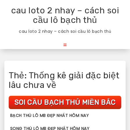
Skip
cau loto 2 nhay – cách soi
to
content
cầu lô bạch thủ
cau loto 2 nhay – cách soi cầu lô bạch thủ
Thẻ:
Thống kê giải đặc biệt
lâu chưa về
SOI CẦU BẠCH THỦ MIỀN BẮC
BẠCH THỦ LÔ MB ĐẸP NHẤT HÔM NAY
SONG THỦ LÔ MB ĐẸP NHẤT HÔM NAY