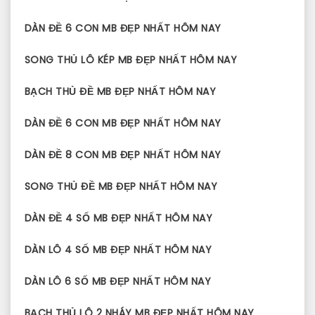
DÀN ĐỀ 6 CON MB ĐẸP NHẤT HÔM NAY
SONG THỦ LÔ KÉP MB ĐẸP NHẤT HÔM NAY
BẠCH THỦ ĐỀ MB ĐẸP NHẤT HÔM NAY
DÀN ĐỀ 6 CON MB ĐẸP NHẤT HÔM NAY
DÀN ĐỀ 8 CON MB ĐẸP NHẤT HÔM NAY
SONG THỦ ĐỀ MB ĐẸP NHẤT HÔM NAY
DÀN ĐỀ 4 SỐ MB ĐẸP NHẤT HÔM NAY
DÀN LÔ 4 SỐ MB ĐẸP NHẤT HÔM NAY
DÀN LÔ 6 SỐ MB ĐẸP NHẤT HÔM NAY
BẠCH THỦ LÔ 2 NHÁY MB ĐẸP NHẤT HÔM NAY