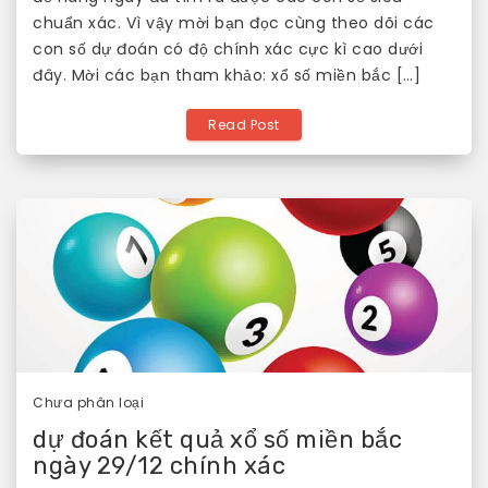
chuẩn xác. Vì vậy mời bạn đọc cùng theo dõi các
con số dự đoán có độ chính xác cực kì cao dưới
đây. Mời các bạn tham khảo: xổ số miền bắc […]
Read Post
Chưa phân loại
dự đoán kết quả xổ số miền bắc
ngày 29/12 chính xác