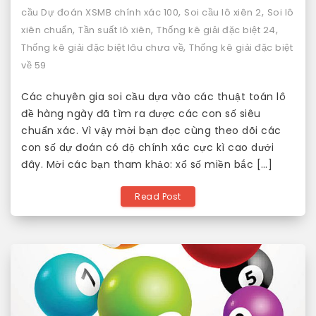
xác
,
,
cầu Dự đoán XSMB chính xác 100
Soi cầu lô xiên 2
Soi lô
,
,
,
xiên chuẩn
Tần suất lô xiên
Thống kê giải đặc biệt 24
,
Thống kê giải đặc biệt lâu chưa về
Thống kê giải đặc biệt
về 59
Các chuyên gia soi cầu dựa vào các thuật toán lô
đề hàng ngày đã tìm ra được các con số siêu
chuẩn xác. Vì vậy mời bạn đọc cùng theo dõi các
con số dự đoán có độ chính xác cực kì cao dưới
đây. Mời các bạn tham khảo: xổ số miền bắc […]
Read Post