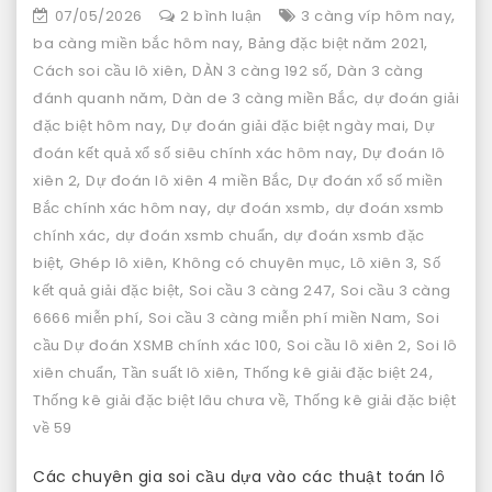
ở
,
07/05/2026
2 bình luận
3 càng víp hôm nay
dự
,
,
ba càng miền bắc hôm nay
Bảng đặc biệt năm 2021
đoán
,
,
Cách soi cầu lô xiên
DÀN 3 càng 192 số
Dàn 3 càng
kết
,
,
đánh quanh năm
Dàn de 3 càng miền Bắc
dự đoán giải
quả
,
,
đặc biệt hôm nay
Dự đoán giải đặc biệt ngày mai
Dự
xổ
,
đoán kết quả xổ số siêu chính xác hôm nay
Dự đoán lô
số
,
,
xiên 2
Dự đoán lô xiên 4 miền Bắc
Dự đoán xổ số miền
miền
,
,
Bắc chính xác hôm nay
dự đoán xsmb
dự đoán xsmb
bắc
,
,
chính xác
dự đoán xsmb chuẩn
dự đoán xsmb đặc
ngày
,
,
,
,
biệt
Ghép lô xiên
Không có chuyên mục
Lô xiên 3
Số
29/12
,
,
kết quả giải đặc biệt
Soi cầu 3 càng 247
Soi cầu 3 càng
chính
,
,
6666 miễn phí
Soi cầu 3 càng miễn phí miền Nam
Soi
xác
,
,
cầu Dự đoán XSMB chính xác 100
Soi cầu lô xiên 2
Soi lô
,
,
,
xiên chuẩn
Tần suất lô xiên
Thống kê giải đặc biệt 24
,
Thống kê giải đặc biệt lâu chưa về
Thống kê giải đặc biệt
về 59
Các chuyên gia soi cầu dựa vào các thuật toán lô