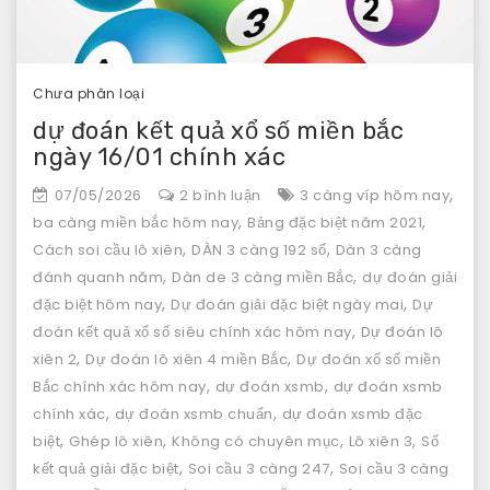
Chưa phân loại
dự đoán kết quả xổ số miền bắc
ngày 16/01 chính xác
ở
,
07/05/2026
2 bình luận
3 càng víp hôm nay
dự
,
,
ba càng miền bắc hôm nay
Bảng đặc biệt năm 2021
đoán
,
,
Cách soi cầu lô xiên
DÀN 3 càng 192 số
Dàn 3 càng
kết
,
,
đánh quanh năm
Dàn de 3 càng miền Bắc
dự đoán giải
quả
,
,
đặc biệt hôm nay
Dự đoán giải đặc biệt ngày mai
Dự
xổ
,
đoán kết quả xổ số siêu chính xác hôm nay
Dự đoán lô
số
,
,
xiên 2
Dự đoán lô xiên 4 miền Bắc
Dự đoán xổ số miền
miền
,
,
Bắc chính xác hôm nay
dự đoán xsmb
dự đoán xsmb
bắc
,
,
chính xác
dự đoán xsmb chuẩn
dự đoán xsmb đặc
ngày
,
,
,
,
biệt
Ghép lô xiên
Không có chuyên mục
Lô xiên 3
Số
16/01
,
,
kết quả giải đặc biệt
Soi cầu 3 càng 247
Soi cầu 3 càng
chính