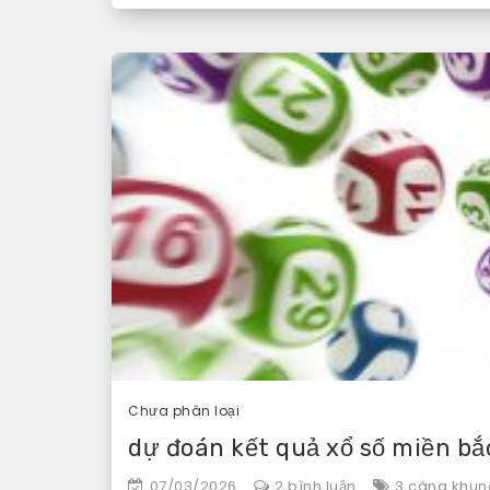
Chưa phân loại
dự đoán kết quả xổ số miền bắ
ở
07/03/2026
2 bình luận
3 càng khun