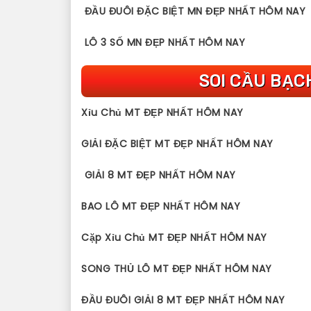
ĐẦU ĐUÔI ĐẶC BIỆT MN ĐẸP NHẤT HÔM NAY
LÔ 3 SỐ MN ĐẸP NHẤT HÔM NAY
SOI CẦU BẠC
Xỉu Chủ MT ĐẸP NHẤT HÔM NAY
GIẢI ĐẶC BIỆT MT ĐẸP NHẤT HÔM NAY
GIẢI 8 MT ĐẸP NHẤT HÔM NAY
BAO LÔ MT ĐẸP NHẤT HÔM NAY
Cặp Xỉu Chủ MT ĐẸP NHẤT HÔM NAY
SONG THỦ LÔ MT ĐẸP NHẤT HÔM NAY
ĐẦU ĐUÔI GIẢI 8 MT ĐẸP NHẤT HÔM NAY