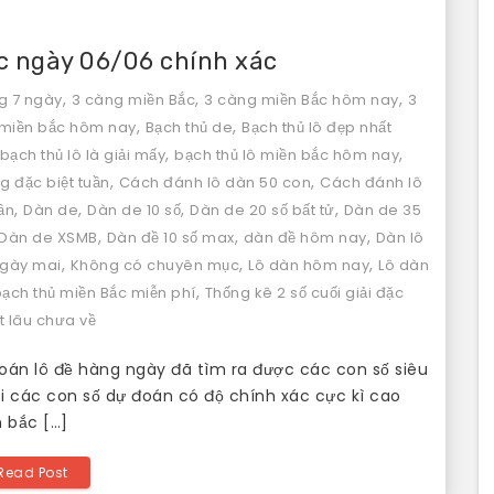
ắc ngày 06/06 chính xác
,
,
,
g 7 ngày
3 càng miền Bắc
3 càng miền Bắc hôm nay
3
,
,
miền bắc hôm nay
Bạch thủ de
Bạch thủ lô đẹp nhất
,
,
bạch thủ lô là giải mấy
bạch thủ lô miền bắc hôm nay
,
,
g đặc biệt tuần
Cách đánh lô dàn 50 con
Cách đánh lô
,
,
,
,
ần
Dàn de
Dàn de 10 số
Dàn de 20 số bất tử
Dàn de 35
,
,
,
Dàn de XSMB
Dàn đề 10 số max
dàn đề hôm nay
Dàn lô
,
,
,
ngày mai
Không có chuyên mục
Lô dàn hôm nay
Lô dàn
,
bạch thủ miền Bắc miễn phí
Thống kê 2 số cuối giải đặc
t lâu chưa về
oán lô đề hàng ngày đã tìm ra được các con số siêu
i các con số dự đoán có độ chính xác cực kì cao
 bắc […]
Read Post