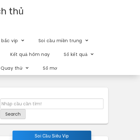
ch thủ
 bắc vip
Soi cầu miền trung
Kết quả hôm nay
Sổ kết quả
Quay thử
Sổ mơ
Search
Soi Cầu Siêu Vip