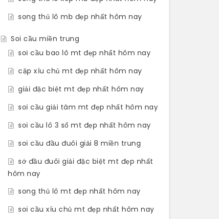
song thủ lô mb đẹp nhất hôm nay
Soi cầu miền trung
soi cầu bao lô mt đẹp nhất hôm nay
cặp xíu chủ mt đẹp nhất hôm nay
giải đặc biệt mt đẹp nhất hôm nay
soi cầu giải tám mt đẹp nhất hôm nay
soi cầu lô 3 số mt đẹp nhất hôm nay
soi cầu đầu đuôi giải 8 miền trung
sớ đầu đuôi giải đặc biệt mt đẹp nhất
hôm nay
song thủ lô mt đẹp nhất hôm nay
soi cầu xíu chủ mt đẹp nhất hôm nay