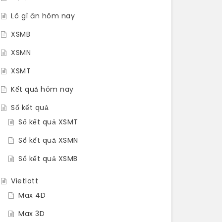
Lô gì ăn hôm nay
XSMB
XSMN
XSMT
Kết quả hôm nay
Sổ kết quả
Sổ kết quả XSMT
Sổ kết quả XSMN
Sổ kết quả XSMB
Vietlott
Max 4D
Max 3D