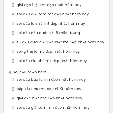
giải đặc biệt mt đẹp nhất hôm nay
soi cầu giải tám mt đẹp nhất hôm nay
soi cầu lô 3 số mt đẹp nhất hôm nay
soi cầu đầu đuôi giải 8 miền trung
sớ đầu đuôi giải đặc biệt mt đẹp nhất hôm nay
song thủ lô mt đẹp nhất hôm nay
soi cầu xíu chủ mt đẹp nhất hôm nay
Soi cầu miền nam
soi cầu bao lô mn đẹp nhất hôm nay
cặp xíu chủ mn đẹp nhất hôm nay
giải đặc biệt mn đẹp nhất hôm nay
soi cầu giải tám mn đẹp nhất hôm nay