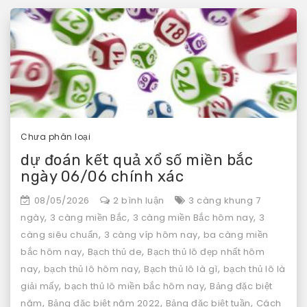
Chưa phân loại
dự đoán kết quả xổ số miền bắc
ngày 06/06 chính xác
ở
08/05/2026
2 bình luận
3 càng khung 7
dự
,
,
,
ngày
3 càng miền Bắc
3 càng miền Bắc hôm nay
3
đoán
,
,
càng siêu chuẩn
3 càng víp hôm nay
ba càng miền
kết
,
,
bắc hôm nay
Bạch thủ de
Bạch thủ lô đẹp nhất hôm
quả
,
,
,
nay
bạch thủ lô hôm nay
Bạch thủ lô là gì
bạch thủ lô là
xổ
,
,
giải mấy
bạch thủ lô miền bắc hôm nay
Bảng đặc biệt
số
,
,
,
năm
Bảng đặc biệt năm 2022
Bảng đặc biệt tuần
Cách