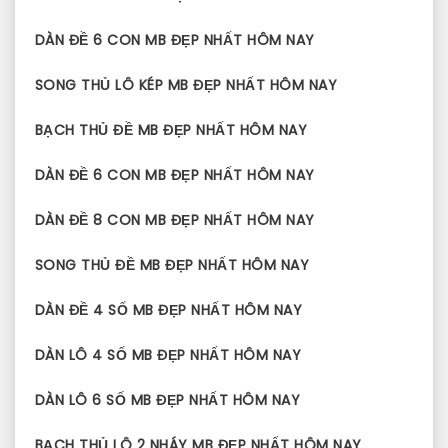
DÀN ĐỀ 6 CON MB ĐẸP NHẤT HÔM NAY
SONG THỦ LÔ KÉP MB ĐẸP NHẤT HÔM NAY
BẠCH THỦ ĐỀ MB ĐẸP NHẤT HÔM NAY
DÀN ĐỀ 6 CON MB ĐẸP NHẤT HÔM NAY
DÀN ĐỀ 8 CON MB ĐẸP NHẤT HÔM NAY
SONG THỦ ĐỀ MB ĐẸP NHẤT HÔM NAY
DÀN ĐỀ 4 SỐ MB ĐẸP NHẤT HÔM NAY
DÀN LÔ 4 SỐ MB ĐẸP NHẤT HÔM NAY
DÀN LÔ 6 SỐ MB ĐẸP NHẤT HÔM NAY
BẠCH THỦ LÔ 2 NHÁY MB ĐẸP NHẤT HÔM NAY