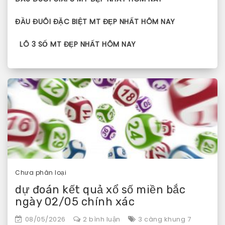
ĐẦU ĐUÔI ĐẶC BIỆT MT ĐẸP NHẤT HÔM NAY
LÔ 3 SỐ MT ĐẸP NHẤT HÔM NAY
Chưa phân loại
dự đoán kết quả xổ số miền bắc
ngày 02/05 chính xác
ở
08/05/2026
2 bình luận
3 càng khung 7