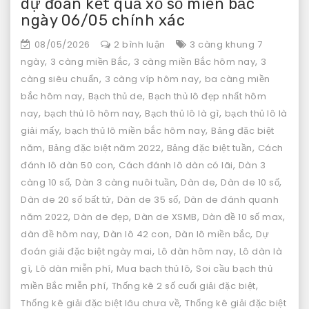
dự đoán kết quả xổ số miền bắc
ngày 06/05 chính xác
ở
08/05/2026
2 bình luận
3 càng khung 7
dự
,
,
,
ngày
3 càng miền Bắc
3 càng miền Bắc hôm nay
3
đoán
,
,
càng siêu chuẩn
3 càng víp hôm nay
ba càng miền
kết
,
,
bắc hôm nay
Bạch thủ de
Bạch thủ lô đẹp nhất hôm
quả
,
,
,
nay
bạch thủ lô hôm nay
Bạch thủ lô là gì
bạch thủ lô là
xổ
,
,
giải mấy
bạch thủ lô miền bắc hôm nay
Bảng đặc biệt
số
,
,
,
năm
Bảng đặc biệt năm 2022
Bảng đặc biệt tuần
Cách
miền
,
,
đánh lô dàn 50 con
Cách đánh lô dàn có lãi
Dàn 3
bắc
,
,
,
,
càng 10 số
Dàn 3 càng nuôi tuần
Dàn de
Dàn de 10 số
ngày
,
,
Dàn de 20 số bất tử
Dàn de 35 số
Dàn de đánh quanh
06/05
,
,
,
,
năm 2022
Dàn de đẹp
Dàn de XSMB
Dàn đề 10 số max
chính
,
,
,
dàn đề hôm nay
Dàn lô 42 con
Dàn lô miền bắc
Dự
xác
,
,
đoán giải đặc biệt ngày mai
Lô dàn hôm nay
Lô dàn là
,
,
,
gì
Lô dàn miễn phí
Mua bạch thủ lô
Soi cầu bạch thủ
,
,
miền Bắc miễn phí
Thống kê 2 số cuối giải đặc biệt
,
Thống kê giải đặc biệt lâu chưa về
Thống kê giải đặc biệt