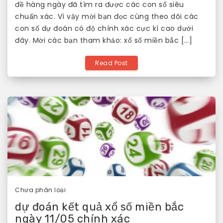
đề hàng ngày đã tìm ra được các con số siêu
chuẩn xác. Vì vậy mời bạn đọc cùng theo dõi các
con số dự đoán có độ chính xác cực kì cao dưới
đây. Mời các bạn tham khảo: xổ số miền bắc […]
Read Post
Chưa phân loại
dự đoán kết quả xổ số miền bắc
ngày 11/05 chính xác