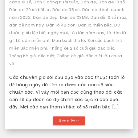
,
,
,
,
càng 10 số
Dàn 3 càng nuôi tuần
Dàn de
Dàn de 10 số
ngày
,
,
Dàn de 20 số bất tử
Dàn de 35 số
Dàn de đánh quanh
27/05
,
,
,
,
năm 2022
Dàn de đẹp
Dàn de XSMB
Dàn đề 10 số max
chính
,
,
,
dàn đề hôm nay
Dàn lô 42 con
Dàn lô miền bắc
Dự
xác
,
,
đoán giải đặc biệt ngày mai
Lô dàn hôm nay
Lô dàn là
,
,
,
gì
Lô dàn miễn phí
Mua bạch thủ lô
Soi cầu bạch thủ
,
,
miền Bắc miễn phí
Thống kê 2 số cuối giải đặc biệt
,
Thống kê giải đặc biệt
Thống kê giải đặc biệt lâu chưa
về
Các chuyên gia soi cầu dựa vào các thuật toán lô
đề hàng ngày đã tìm ra được các con số siêu
chuẩn xác. Vì vậy mời bạn đọc cùng theo dõi các
con số dự đoán có độ chính xác cực kì cao dưới
đây. Mời các bạn tham khảo: xổ số miền bắc […]
Read Post