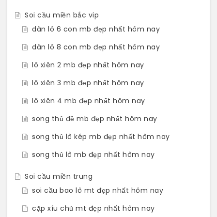
Soi cầu miền bắc vip
dàn lô 6 con mb đẹp nhất hôm nay
dàn lô 8 con mb đẹp nhất hôm nay
lô xiên 2 mb đẹp nhất hôm nay
lô xiên 3 mb đẹp nhất hôm nay
lô xiên 4 mb đẹp nhất hôm nay
song thủ đề mb đẹp nhất hôm nay
song thủ lô kép mb đẹp nhất hôm nay
song thủ lô mb đẹp nhất hôm nay
Soi cầu miền trung
soi cầu bao lô mt đẹp nhất hôm nay
cặp xíu chủ mt đẹp nhất hôm nay