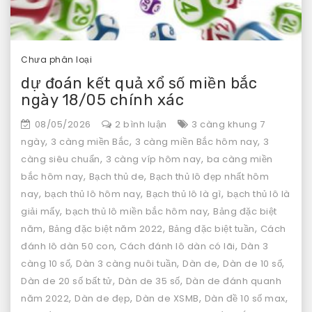
Chưa phân loại
dự đoán kết quả xổ số miền bắc
ngày 18/05 chính xác
ở
08/05/2026
2 bình luận
3 càng khung 7
dự
,
,
,
ngày
3 càng miền Bắc
3 càng miền Bắc hôm nay
3
đoán
,
,
càng siêu chuẩn
3 càng víp hôm nay
ba càng miền
kết
,
,
bắc hôm nay
Bạch thủ de
Bạch thủ lô đẹp nhất hôm
quả
,
,
,
nay
bạch thủ lô hôm nay
Bạch thủ lô là gì
bạch thủ lô là
xổ
,
,
giải mấy
bạch thủ lô miền bắc hôm nay
Bảng đặc biệt
số
,
,
,
năm
Bảng đặc biệt năm 2022
Bảng đặc biệt tuần
Cách
miền
,
,
đánh lô dàn 50 con
Cách đánh lô dàn có lãi
Dàn 3
bắc
,
,
,
,
càng 10 số
Dàn 3 càng nuôi tuần
Dàn de
Dàn de 10 số
ngày
,
,
Dàn de 20 số bất tử
Dàn de 35 số
Dàn de đánh quanh
18/05
,
,
,
,
năm 2022
Dàn de đẹp
Dàn de XSMB
Dàn đề 10 số max
chính