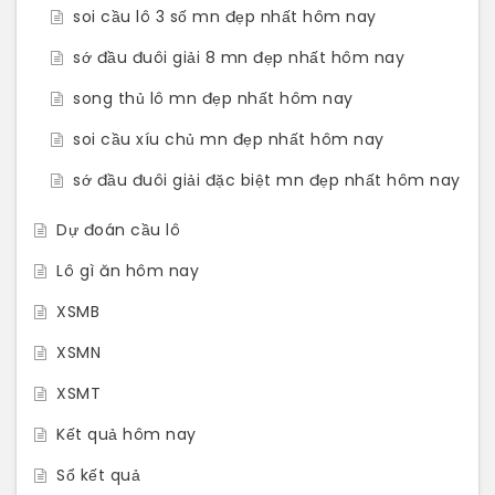
soi cầu lô 3 số mn đẹp nhất hôm nay
sớ đầu đuôi giải 8 mn đẹp nhất hôm nay
song thủ lô mn đẹp nhất hôm nay
soi cầu xíu chủ mn đẹp nhất hôm nay
sớ đầu đuôi giải đặc biệt mn đẹp nhất hôm nay
Dự đoán cầu lô
Lô gì ăn hôm nay
XSMB
XSMN
XSMT
Kết quả hôm nay
Sổ kết quả