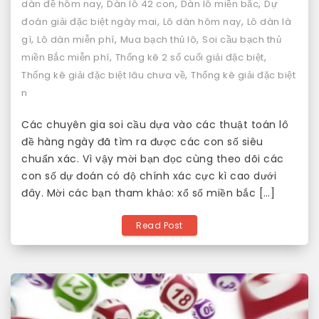
,
,
,
dàn đề hôm nay
Dàn lô 42 con
Dàn lô miền bắc
Dự
xác
,
,
đoán giải đặc biệt ngày mai
Lô dàn hôm nay
Lô dàn là
,
,
,
gì
Lô dàn miễn phí
Mua bạch thủ lô
Soi cầu bạch thủ
,
,
miền Bắc miễn phí
Thống kê 2 số cuối giải đặc biệt
,
Thống kê giải đặc biệt lâu chưa về
Thống kê giải đặc biệt
n
Các chuyên gia soi cầu dựa vào các thuật toán lô
đề hàng ngày đã tìm ra được các con số siêu
chuẩn xác. Vì vậy mời bạn đọc cùng theo dõi các
con số dự đoán có độ chính xác cực kì cao dưới
đây. Mời các bạn tham khảo: xổ số miền bắc […]
Read Post