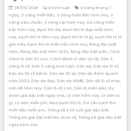
ở
08/05/2026
2 bình luận
3 càng khung 7
dự
,
,
,
ngày
3 càng miền Bắc
3 càng miền Bắc hôm nay
3
đoán
,
,
càng siêu chuẩn
3 càng víp hôm nay
ba càng miền
kết
,
,
bắc hôm nay
Bạch thủ de
Bạch thủ lô đẹp nhất hôm
quả
,
,
,
nay
bạch thủ lô hôm nay
Bạch thủ lô là gì
bạch thủ lô là
xổ
,
,
giải mấy
bạch thủ lô miền bắc hôm nay
Bảng đặc biệt
số
,
,
,
năm
Bảng đặc biệt năm 2022
Bảng đặc biệt tuần
Cách
miền
,
,
đánh lô dàn 50 con
Cách đánh lô dàn có lãi
Dàn 3
bắc
,
,
,
,
càng 10 số
Dàn 3 càng nuôi tuần
Dàn de
Dàn de 10 số
ngày
,
,
Dàn de 20 số bất tử
Dàn de 35 số
Dàn de đánh quanh
11/05
,
,
,
,
năm 2022
Dàn de đẹp
Dàn de XSMB
Dàn đề 10 số max
chính
,
,
,
dàn đề hôm nay
Dàn lô 42 con
Dàn lô miền bắc
Dự
xác
,
,
đoán giải đặc biệt ngày mai
Lô dàn hôm nay
Lô dàn là
,
,
,
gì
Lô dàn miễn phí
Mua bạch thủ lô
Soi cầu bạch thủ
,
,
miền Bắc miễn phí
Thống kê 2 số cuối giải đặc biệt
,
Thống kê giải đặc biệt lâu chưa về
Thống kê giải đặc biệt
ngày hôm sau