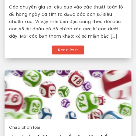
Các chuyên gia soi cầu dựa vào các thuật toán lô
đề hàng ngày đã tìm ra được các con số siêu
chuẩn xác. Vì vậy mời bạn đọc cùng theo dõi các
con số dự đoán có độ chính xác cực kì cao dưới
đây. Mời các bạn tham khảo: xổ số miền bắc […]
Read Post
Chưa phân loại