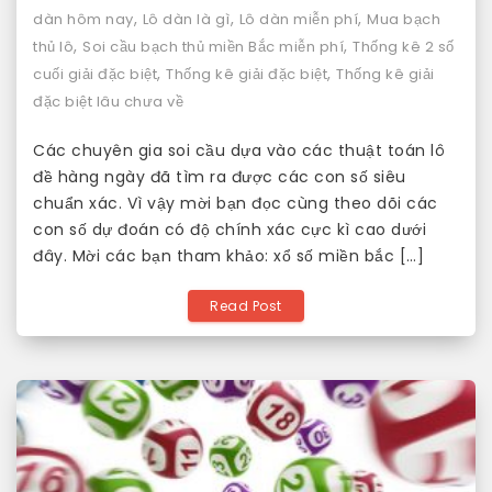
,
,
,
dàn hôm nay
Lô dàn là gì
Lô dàn miễn phí
Mua bạch
,
,
thủ lô
Soi cầu bạch thủ miền Bắc miễn phí
Thống kê 2 số
,
,
cuối giải đặc biệt
Thống kê giải đặc biệt
Thống kê giải
đặc biệt lâu chưa về
Các chuyên gia soi cầu dựa vào các thuật toán lô
đề hàng ngày đã tìm ra được các con số siêu
chuẩn xác. Vì vậy mời bạn đọc cùng theo dõi các
con số dự đoán có độ chính xác cực kì cao dưới
đây. Mời các bạn tham khảo: xổ số miền bắc […]
Read Post