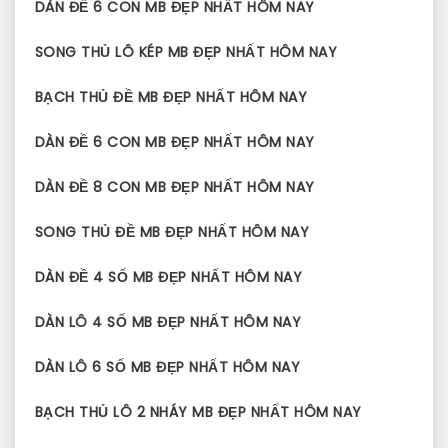
DÀN ĐỀ 6 CON MB ĐẸP NHẤT HÔM NAY
SONG THỦ LÔ KÉP MB ĐẸP NHẤT HÔM NAY
BẠCH THỦ ĐỀ MB ĐẸP NHẤT HÔM NAY
DÀN ĐỀ 6 CON MB ĐẸP NHẤT HÔM NAY
DÀN ĐỀ 8 CON MB ĐẸP NHẤT HÔM NAY
SONG THỦ ĐỀ MB ĐẸP NHẤT HÔM NAY
DÀN ĐỀ 4 SỐ MB ĐẸP NHẤT HÔM NAY
DÀN LÔ 4 SỐ MB ĐẸP NHẤT HÔM NAY
DÀN LÔ 6 SỐ MB ĐẸP NHẤT HÔM NAY
BẠCH THỦ LÔ 2 NHÁY MB ĐẸP NHẤT HÔM NAY