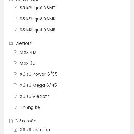
Sổ kết quả XSMT
Sổ kết quả XSMN
Sổ kết quả XSMB
Vietlott
Max 4D
Max 3D
Xổ số Power 6/55
Xổ số Mega 6/45
Xổ số Vietlott
Thống kê
Điện toán
Xổ số thần tài