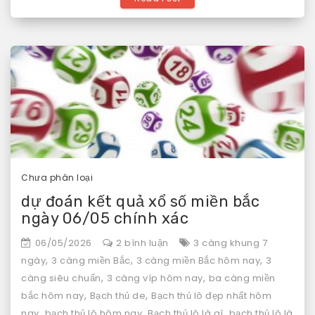
Chưa phân loại
dự đoán kết quả xổ số miền bắc
ngày 06/05 chính xác
ở
06/05/2026
2 bình luận
3 càng khung 7
dự
,
,
,
ngày
3 càng miền Bắc
3 càng miền Bắc hôm nay
3
đoán
,
,
càng siêu chuẩn
3 càng víp hôm nay
ba càng miền
kết
,
,
bắc hôm nay
Bạch thủ de
Bạch thủ lô đẹp nhất hôm
quả
,
,
,
nay
bạch thủ lô hôm nay
Bạch thủ lô là gì
bạch thủ lô là