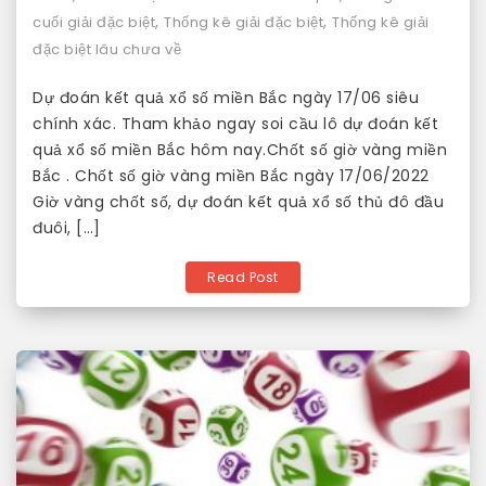
vàng
,
,
cuối giải đặc biệt
Thống kê giải đặc biệt
Thống kê giải
miền
đặc biệt lâu chưa về
bắc
Dự đoán kết quả xổ số miền Bắc ngày 17/06 siêu
chính xác. Tham khảo ngay soi cầu lô dự đoán kết
quả xổ số miền Bắc hôm nay.Chốt số giờ vàng miền
Bắc . Chốt số giờ vàng miền Bắc ngày 17/06/2022
Giờ vàng chốt số, dự đoán kết quả xổ số thủ đô đầu
đuôi, […]
Read Post