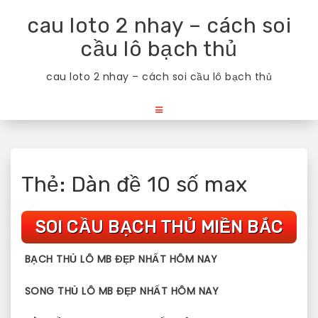
Skip
cau loto 2 nhay – cách soi
to
content
cầu lô bạch thủ
cau loto 2 nhay – cách soi cầu lô bạch thủ
Thẻ:
Dàn đề 10 số max
SOI CẦU BẠCH THỦ MIỀN BẮC
BẠCH THỦ LÔ MB ĐẸP NHẤT HÔM NAY
SONG THỦ LÔ MB ĐẸP NHẤT HÔM NAY