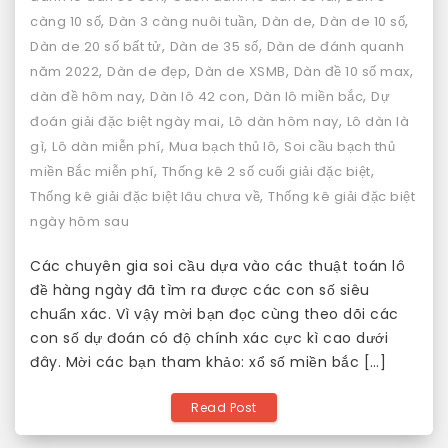
bắc
,
,
,
,
càng 10 số
Dàn 3 càng nuôi tuần
Dàn de
Dàn de 10 số
ngày
,
,
Dàn de 20 số bất tử
Dàn de 35 số
Dàn de đánh quanh
02/05
,
,
,
,
năm 2022
Dàn de đẹp
Dàn de XSMB
Dàn đề 10 số max
chính
,
,
,
dàn đề hôm nay
Dàn lô 42 con
Dàn lô miền bắc
Dự
xác
,
,
đoán giải đặc biệt ngày mai
Lô dàn hôm nay
Lô dàn là
,
,
,
gì
Lô dàn miễn phí
Mua bạch thủ lô
Soi cầu bạch thủ
,
,
miền Bắc miễn phí
Thống kê 2 số cuối giải đặc biệt
,
Thống kê giải đặc biệt lâu chưa về
Thống kê giải đặc biệt
ngày hôm sau
Các chuyên gia soi cầu dựa vào các thuật toán lô
đề hàng ngày đã tìm ra được các con số siêu
chuẩn xác. Vì vậy mời bạn đọc cùng theo dõi các
con số dự đoán có độ chính xác cực kì cao dưới
đây. Mời các bạn tham khảo: xổ số miền bắc […]
Read Post