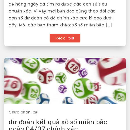
đề hàng ngày đã tìm ra được các con số siêu
chuẩn xác. Vì vậy mời bạn đọc cùng theo dõi các
con số dự đoán có độ chính xác cực kì cao dưới
đây. Mời các bạn tham khảo: xổ số miền bắc […]
Read Post
Chưa phân loại
dự đoán kết quả xổ số miền bắc
ngày 04/07 chính xác