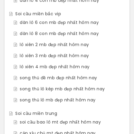
dàn lô 4 con mb đẹp nhất hôm nay
Soi cầu miền bắc vip
dàn lô 6 con mb đẹp nhất hôm nay
dàn lô 8 con mb đẹp nhất hôm nay
lô xiên 2 mb đẹp nhất hôm nay
lô xiên 3 mb đẹp nhất hôm nay
lô xiên 4 mb đẹp nhất hôm nay
song thủ đề mb đẹp nhất hôm nay
song thủ lô kép mb đẹp nhất hôm nay
song thủ lô mb đẹp nhất hôm nay
Soi cầu miền trung
soi cầu bao lô mt đẹp nhất hôm nay
cặp xíu chủ mt đẹp nhất hôm nay