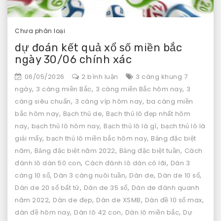
Chưa phân loại
dự đoán kết quả xổ số miền bắc
ngày 30/06 chính xác
ở
06/05/2026
2 bình luận
3 càng khung 7
dự
,
,
,
ngày
3 càng miền Bắc
3 càng miền Bắc hôm nay
3
đoán
,
,
càng siêu chuẩn
3 càng víp hôm nay
ba càng miền
kết
,
,
bắc hôm nay
Bạch thủ de
Bạch thủ lô đẹp nhất hôm
quả
,
,
,
nay
bạch thủ lô hôm nay
Bạch thủ lô là gì
bạch thủ lô là
xổ
,
,
giải mấy
bạch thủ lô miền bắc hôm nay
Bảng đặc biệt
số
,
,
,
năm
Bảng đặc biệt năm 2022
Bảng đặc biệt tuần
Cách
miền
,
,
đánh lô dàn 50 con
Cách đánh lô dàn có lãi
Dàn 3
bắc
,
,
,
,
càng 10 số
Dàn 3 càng nuôi tuần
Dàn de
Dàn de 10 số
ngày
,
,
Dàn de 20 số bất tử
Dàn de 35 số
Dàn de đánh quanh
30/06
,
,
,
,
năm 2022
Dàn de đẹp
Dàn de XSMB
Dàn đề 10 số max
chính
,
,
,
dàn đề hôm nay
Dàn lô 42 con
Dàn lô miền bắc
Dự
xác