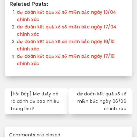
Related Posts:
dự đoán kết quả xổ số miền bắc ngày 13/04
chính xác
dự đoán kết quả xổ số miền bắc ngày 17/04
chính xác
dự đoán kết quả xổ số miền bắc ngày 16/10
chính xác
dự đoán kết quả xổ số miền bắc ngày 17/10
chính xác
Điều
[Hỏi Đáp] Mơ thấy cá
dự đoán kết quả xổ số
hướng
rô đánh đề bao nhiêu
miền bắc ngày 06/06
trúng lớn?
chính xác
bài
viết
Comments are closed.