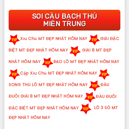
SOI CẦU BẠCH THỦ
MIỀN TRUNG
Xỉu Chủ MT ĐẸP NHẤT HÔM NAY
GIẢI ĐẶC
BIỆT MT ĐẸP NHẤT HÔM NAY
GIẢI 8 MT ĐẸP
NHẤT HÔM NAY
BAO LÔ MT ĐẸP NHẤT HÔM NAY
Cặp Xỉu Chủ MT ĐẸP NHẤT HÔM NAY
SONG THỦ LÔ MT ĐẸP NHẤT HÔM NAY
ĐẦU
ĐUÔI GIẢI 8 MT ĐẸP NHẤT HÔM NAY
ĐẦU ĐUÔI
ĐẶC BIỆT MT ĐẸP NHẤT HÔM NAY
LÔ 3 SỐ MT
ĐẸP NHẤT HÔM NAY