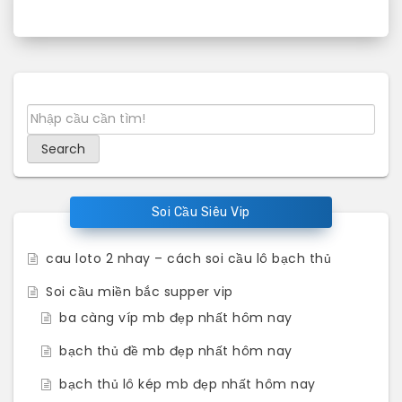
Search
Soi Cầu Siêu Vip
cau loto 2 nhay – cách soi cầu lô bạch thủ
Soi cầu miền bắc supper vip
ba càng víp mb đẹp nhất hôm nay
bạch thủ đề mb đẹp nhất hôm nay
bạch thủ lô kép mb đẹp nhất hôm nay