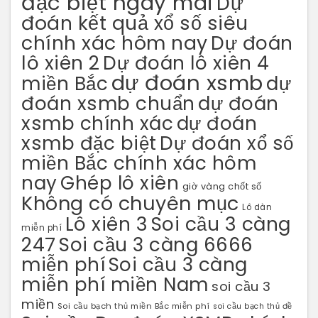
đặc biệt ngày mai
Dự
đoán kết quả xổ số siêu
chính xác hôm nay
Dự đoán
lô xiên 2
Dự đoán lô xiên 4
dự đoán xsmb
miền Bắc
dự
đoán xsmb chuẩn
dự đoán
xsmb chính xác
dự đoán
xsmb đặc biệt
Dự đoán xổ số
miền Bắc chính xác hôm
nay
Ghép lô xiên
giờ vàng chốt số
Không có chuyên mục
Lô dàn
Lô xiên 3
Soi cầu 3 càng
miễn phí
247
Soi cầu 3 càng 6666
miễn phí
Soi cầu 3 càng
miễn phí miền Nam
soi cầu 3
miền
Soi cầu bạch thủ miền Bắc miễn phí
soi cầu bạch thủ đề