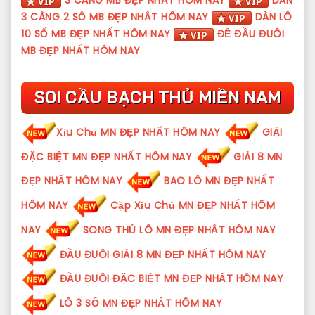
3 CÀNG 2 SỐ MB ĐẸP NHẤT HÔM NAY
DÀN LÔ
10 SỐ MB ĐẸP NHẤT HÔM NAY
ĐỀ ĐẦU ĐUÔI
MB ĐẸP NHẤT HÔM NAY
SOI CẦU BẠCH THỦ MIỀN NAM
Xỉu Chủ MN ĐẸP NHẤT HÔM NAY
GIẢI
ĐẶC BIỆT MN ĐẸP NHẤT HÔM NAY
GIẢI 8 MN
ĐẸP NHẤT HÔM NAY
BAO LÔ MN ĐẸP NHẤT
HÔM NAY
Cặp Xỉu Chủ MN ĐẸP NHẤT HÔM
NAY
SONG THỦ LÔ MN ĐẸP NHẤT HÔM NAY
ĐẦU ĐUÔI GIẢI 8 MN ĐẸP NHẤT HÔM NAY
ĐẦU ĐUÔI ĐẶC BIỆT MN ĐẸP NHẤT HÔM NAY
LÔ 3 SỐ MN ĐẸP NHẤT HÔM NAY