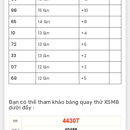
98
15 lần
+10
65
14 lần
+8
10
13 lần
+4
72
13 lần
+5
33
13 lần
+2
07
12 lần
+2
69
12 lần
+5
Bạn có thể tham khảo bảng quay thử XSMB
dưới đấy :