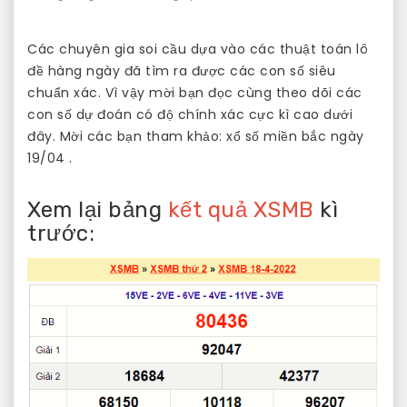
Các chuyên gia soi cầu dựa vào các thuật toán lô
đề hàng ngày đã tìm ra được các con số siêu
chuẩn xác. Vì vậy mời bạn đọc cùng theo dõi các
con số dự đoán có độ chính xác cực kì cao dưới
đây. Mời các bạn tham khảo: xổ số miền bắc ngày
19/04 .
Xem lại bảng
kết quả XSMB
kì
trước: