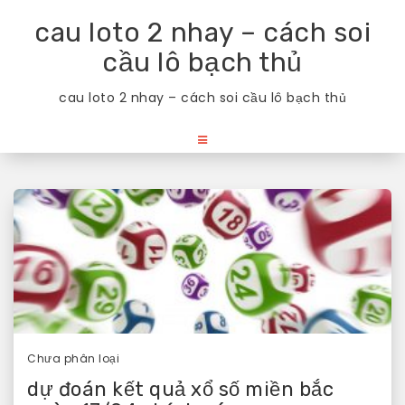
Skip
cau loto 2 nhay – cách soi
to
content
cầu lô bạch thủ
cau loto 2 nhay – cách soi cầu lô bạch thủ
Chưa phân loại
dự đoán kết quả xổ số miền bắc