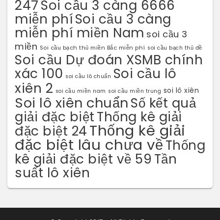
247
Soi cầu 3 càng 6666
miễn phí
Soi cầu 3 càng
miễn phí miền Nam
soi cầu 3
miền
Soi cầu bạch thủ miền Bắc miễn phí
soi cầu bạch thủ đề
Soi cầu Dự đoán XSMB chính
xác 100
Soi cầu lô
soi cầu lô chuẩn
xiên 2
soi lô xiên
soi cầu miền nam
soi cầu miền trung
Soi lô xiên chuẩn
Số kết quả
giải đặc biệt
Thống kê giải
Thống kê giải
đặc biệt 24
đặc biệt lâu chưa về
Thống
Tần
kê giải đặc biệt về 59
suất lô xiên