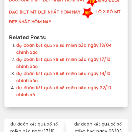
ĐUÔI GIẢI 8 MT ĐẸP NHẤT HÔM NAY
ĐẦU ĐUÔI
ĐẶC BIỆT MT ĐẸP NHẤT HÔM NAY
LÔ 3 SỐ MT
ĐẸP NHẤT HÔM NAY
Related Posts:
dự đoán kết quả xổ số miền bắc ngày 13/04
chính xác
dự đoán kết quả xổ số miền bắc ngày 17/10
chính xác
dự đoán kết quả xổ số miền bắc ngày 16/10
chính xác
dự đoán kết quả xổ số miền bắc ngày 22/10
chính xá
Điều
dự đoán kết quả xổ số
dự đoán kết quả xổ số
miền bắc ngày 17/10
miền bắc ngày 06/03