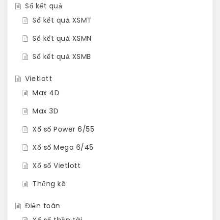
Sổ kết quả
Sổ kết quả XSMT
Sổ kết quả XSMN
Sổ kết quả XSMB
Vietlott
Max 4D
Max 3D
Xổ số Power 6/55
Xổ số Mega 6/45
Xổ số Vietlott
Thống kê
Điện toán
Xổ số thần tài