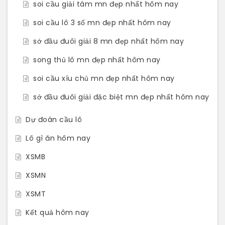
soi cầu giải tám mn đẹp nhất hôm nay
soi cầu lô 3 số mn đẹp nhất hôm nay
sớ đầu đuôi giải 8 mn đẹp nhất hôm nay
song thủ lô mn đẹp nhất hôm nay
soi cầu xíu chủ mn đẹp nhất hôm nay
sớ đầu đuôi giải đặc biệt mn đẹp nhất hôm nay
Dự đoán cầu lô
Lô gì ăn hôm nay
XSMB
XSMN
XSMT
Kết quả hôm nay