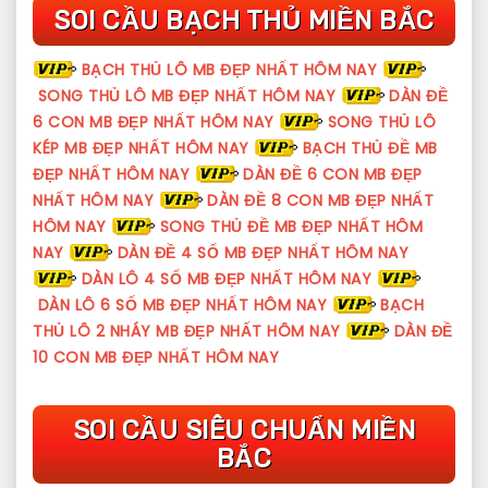
SOI CẦU BẠCH THỦ MIỀN BẮC
BẠCH THỦ LÔ MB ĐẸP NHẤT HÔM NAY
SONG THỦ LÔ MB ĐẸP NHẤT HÔM NAY
DÀN ĐỀ
6 CON MB ĐẸP NHẤT HÔM NAY
SONG THỦ LÔ
KÉP MB ĐẸP NHẤT HÔM NAY
BẠCH THỦ ĐỀ MB
ĐẸP NHẤT HÔM NAY
DÀN ĐỀ 6 CON MB ĐẸP
NHẤT HÔM NAY
DÀN ĐỀ 8 CON MB ĐẸP NHẤT
HÔM NAY
SONG THỦ ĐỀ MB ĐẸP NHẤT HÔM
NAY
DÀN ĐỀ 4 SỐ MB ĐẸP NHẤT HÔM NAY
DÀN LÔ 4 SỐ MB ĐẸP NHẤT HÔM NAY
DÀN LÔ 6 SỐ MB ĐẸP NHẤT HÔM NAY
BẠCH
THỦ LÔ 2 NHÁY MB ĐẸP NHẤT HÔM NAY
DÀN ĐỀ
10 CON MB ĐẸP NHẤT HÔM NAY
SOI CẦU SIÊU CHUẨN MIỀN
BẮC