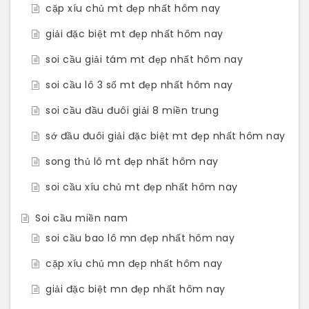
cặp xíu chủ mt đẹp nhất hôm nay
giải đặc biệt mt đẹp nhất hôm nay
soi cầu giải tám mt đẹp nhất hôm nay
soi cầu lô 3 số mt đẹp nhất hôm nay
soi cầu đầu đuôi giải 8 miền trung
sớ đầu đuôi giải đặc biệt mt đẹp nhất hôm nay
song thủ lô mt đẹp nhất hôm nay
soi cầu xíu chủ mt đẹp nhất hôm nay
Soi cầu miền nam
soi cầu bao lô mn đẹp nhất hôm nay
cặp xíu chủ mn đẹp nhất hôm nay
giải đặc biệt mn đẹp nhất hôm nay