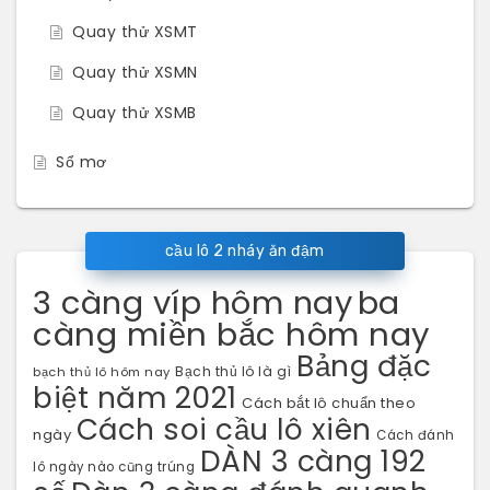
Quay thử XSMT
Quay thử XSMN
Quay thử XSMB
Sổ mơ
cầu lô 2 nháy ăn đậm
ba
3 càng víp hôm nay
càng miền bắc hôm nay
Bảng đặc
Bạch thủ lô là gì
bạch thủ lô hôm nay
biệt năm 2021
Cách bắt lô chuẩn theo
Cách soi cầu lô xiên
ngày
Cách đánh
DÀN 3 càng 192
lô ngày nào cũng trúng