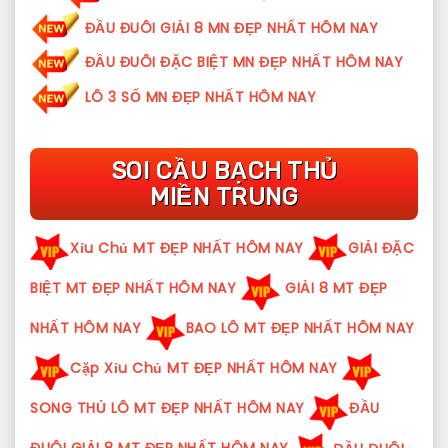
ĐẦU ĐUÔI GIẢI 8 MN ĐẸP NHẤT HÔM NAY
ĐẦU ĐUÔI ĐẶC BIỆT MN ĐẸP NHẤT HÔM NAY
LÔ 3 SỐ MN ĐẸP NHẤT HÔM NAY
SOI CẦU BẠCH THỦ
MIỀN TRUNG
Xỉu Chủ MT ĐẸP NHẤT HÔM NAY
GIẢI ĐẶC
BIỆT MT ĐẸP NHẤT HÔM NAY
GIẢI 8 MT ĐẸP
NHẤT HÔM NAY
BAO LÔ MT ĐẸP NHẤT HÔM NAY
Cặp Xỉu Chủ MT ĐẸP NHẤT HÔM NAY
SONG THỦ LÔ MT ĐẸP NHẤT HÔM NAY
ĐẦU