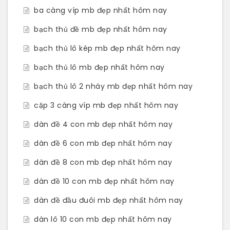
ba càng víp mb đẹp nhất hôm nay
bạch thủ đề mb đẹp nhất hôm nay
bạch thủ lô kép mb đẹp nhất hôm nay
bạch thủ lô mb đẹp nhất hôm nay
bạch thủ lô 2 nháy mb đẹp nhất hôm nay
cặp 3 càng víp mb đẹp nhất hôm nay
dàn đề 4 con mb đẹp nhất hôm nay
dàn đề 6 con mb đẹp nhất hôm nay
dàn đề 8 con mb đẹp nhất hôm nay
dàn đề 10 con mb đẹp nhất hôm nay
dàn đề đầu đuôi mb đẹp nhất hôm nay
dàn lô 10 con mb đẹp nhất hôm nay