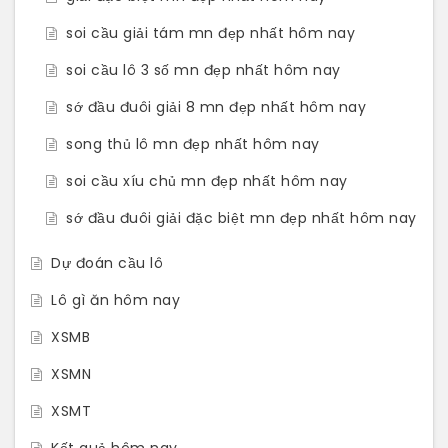
soi cầu giải tám mn đẹp nhất hôm nay
soi cầu lô 3 số mn đẹp nhất hôm nay
sớ đầu đuôi giải 8 mn đẹp nhất hôm nay
song thủ lô mn đẹp nhất hôm nay
soi cầu xíu chủ mn đẹp nhất hôm nay
sớ đầu đuôi giải đặc biệt mn đẹp nhất hôm nay
Dự đoán cầu lô
Lô gì ăn hôm nay
XSMB
XSMN
XSMT
Kết quả hôm nay