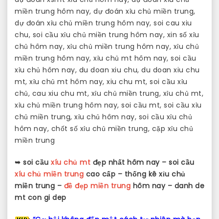
miền trung hôm nay, dự đoán xỉu chủ miền trung,
dự đoán xỉu chủ miền trung hôm nay, soi cau xiu
chu, soi cầu xỉu chủ miền trung hôm nay, xin số xỉu
chủ hôm nay, xỉu chủ miền trung hôm nay, xỉu chủ
miền trung hôm nay, xỉu chủ mt hôm nay, soi cầu
xỉu chủ hôm nay, du doan xiu chu, du doan xiu chu
mt, xỉu chủ mt hôm nay, xiu chu mt, soi cầu xỉu
chủ, cau xiu chu mt, xỉu chủ miền trung, xỉu chủ mt,
xỉu chủ miền trung hôm nay, soi cầu mt, soi cầu xỉu
chủ miền trung, xỉu chủ hôm nay, soi cầu xỉu chủ
hôm nay, chốt số xỉu chủ miền trung, cặp xỉu chủ
miền trung
➥ soi cầu
xíu chủ mt
đẹp nhất hôm nay – soi cầu
xíu chủ miền trung
cao cấp – thống kê xỉu chủ
miền trung –
đề đẹp miền trung
hôm nay – danh de
mt con gi dep