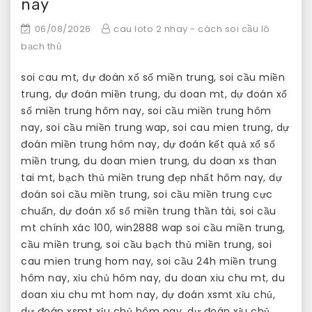
nay
06/08/2026
cau loto 2 nhay - cách soi cầu lô
bạch thủ
soi cau mt, dự đoán xổ số miền trung, soi cầu miền
trung, dự đoán miền trung, du doan mt, dự đoán xổ
số miền trung hôm nay, soi cầu miền trung hôm
nay, soi cầu miền trung wap, soi cau mien trung, dự
đoán miền trung hôm nay, dự đoán kết quả xổ số
miền trung, du doan mien trung, du doan xs than
tai mt, bạch thủ miền trung đẹp nhất hôm nay, dự
đoán soi cầu miền trung, soi cầu miền trung cực
chuẩn, dự đoán xổ số miền trung thần tài, soi cầu
mt chính xác 100, win2888 wap soi cầu miền trung,
cầu miền trung, soi cầu bạch thủ miền trung, soi
cau mien trung hom nay, soi cầu 24h miền trung
hôm nay, xỉu chủ hôm nay, du doan xiu chu mt, du
doan xiu chu mt hom nay, dự đoán xsmt xỉu chủ,
dự đoán xsmt xỉu chủ hôm nay, dự đoán xỉu chủ