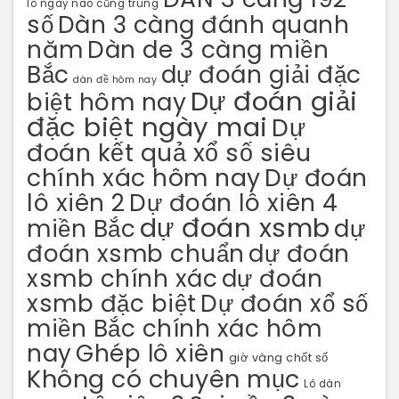
lô ngày nào cũng trúng
số
Dàn 3 càng đánh quanh
Dàn de 3 càng miền
năm
Bắc
dự đoán giải đặc
dàn đề hôm nay
Dự đoán giải
biệt hôm nay
đặc biệt ngày mai
Dự
đoán kết quả xổ số siêu
chính xác hôm nay
Dự đoán
lô xiên 2
Dự đoán lô xiên 4
dự đoán xsmb
miền Bắc
dự
đoán xsmb chuẩn
dự đoán
xsmb chính xác
dự đoán
xsmb đặc biệt
Dự đoán xổ số
miền Bắc chính xác hôm
nay
Ghép lô xiên
giờ vàng chốt số
Không có chuyên mục
Lô dàn