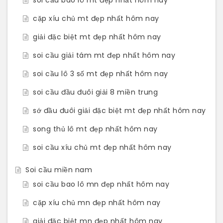
cặp xíu chủ mt đẹp nhất hôm nay
giải đặc biệt mt đẹp nhất hôm nay
soi cầu giải tám mt đẹp nhất hôm nay
soi cầu lô 3 số mt đẹp nhất hôm nay
soi cầu đầu đuôi giải 8 miền trung
sớ đầu đuôi giải đặc biệt mt đẹp nhất hôm nay
song thủ lô mt đẹp nhất hôm nay
soi cầu xíu chủ mt đẹp nhất hôm nay
Soi cầu miền nam
soi cầu bao lô mn đẹp nhất hôm nay
cặp xíu chủ mn đẹp nhất hôm nay
giải đặc biệt mn đẹp nhất hôm nay