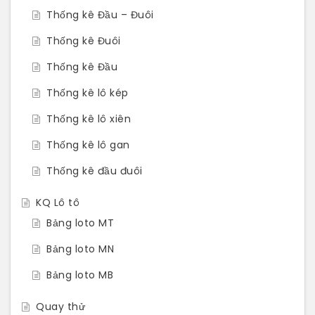
Thống kê Đầu – Đuôi
Thống kê Đuôi
Thống kê Đầu
Thống kê lô kép
Thống kê lô xiên
Thống kê lô gan
Thống kê đầu đuôi
KQ Lô tô
Bảng loto MT
Bảng loto MN
Bảng loto MB
Quay thử