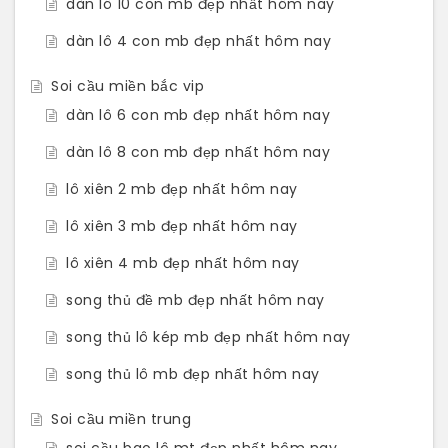
dàn lô 10 con mb đẹp nhất hôm nay
dàn lô 4 con mb đẹp nhất hôm nay
Soi cầu miền bắc vip
dàn lô 6 con mb đẹp nhất hôm nay
dàn lô 8 con mb đẹp nhất hôm nay
lô xiên 2 mb đẹp nhất hôm nay
lô xiên 3 mb đẹp nhất hôm nay
lô xiên 4 mb đẹp nhất hôm nay
song thủ đề mb đẹp nhất hôm nay
song thủ lô kép mb đẹp nhất hôm nay
song thủ lô mb đẹp nhất hôm nay
Soi cầu miền trung
soi cầu bao lô mt đẹp nhất hôm nay