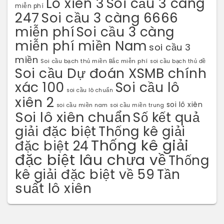
Lô xiên 3
Soi cầu 3 càng
miễn phí
247
Soi cầu 3 càng 6666
miễn phí
Soi cầu 3 càng
miễn phí miền Nam
soi cầu 3
miền
Soi cầu bạch thủ miền Bắc miễn phí
soi cầu bạch thủ đề
Soi cầu Dự đoán XSMB chính
xác 100
Soi cầu lô
soi cầu lô chuẩn
xiên 2
soi lô xiên
soi cầu miền nam
soi cầu miền trung
Soi lô xiên chuẩn
Số kết quả
giải đặc biệt
Thống kê giải
Thống kê giải
đặc biệt 24
đặc biệt lâu chưa về
Thống
Tần
kê giải đặc biệt về 59
suất lô xiên