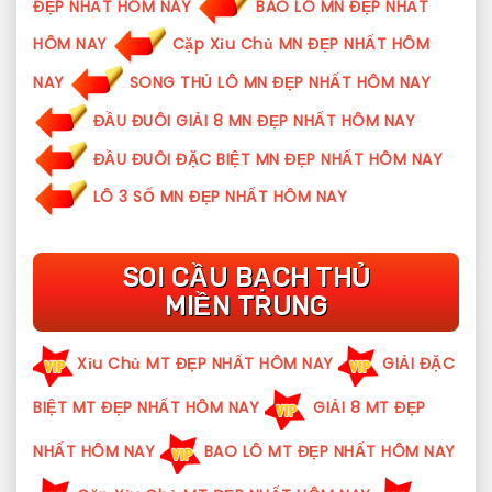
ĐẸP NHẤT HÔM NAY
BAO LÔ MN ĐẸP NHẤT
HÔM NAY
Cặp Xỉu Chủ MN ĐẸP NHẤT HÔM
NAY
SONG THỦ LÔ MN ĐẸP NHẤT HÔM NAY
ĐẦU ĐUÔI GIẢI 8 MN ĐẸP NHẤT HÔM NAY
ĐẦU ĐUÔI ĐẶC BIỆT MN ĐẸP NHẤT HÔM NAY
LÔ 3 SỐ MN ĐẸP NHẤT HÔM NAY
SOI CẦU BẠCH THỦ
MIỀN TRUNG
Xỉu Chủ MT ĐẸP NHẤT HÔM NAY
GIẢI ĐẶC
BIỆT MT ĐẸP NHẤT HÔM NAY
GIẢI 8 MT ĐẸP
NHẤT HÔM NAY
BAO LÔ MT ĐẸP NHẤT HÔM NAY