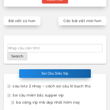
nay
Điều
Bài viết cũ hơn
Các bài viết mới hơn
hướng
bài
viết
Search
Soi Cầu Siêu Vip
cau loto 2 nhay – cách soi cầu lô bạch thủ
Soi cầu miền bắc supper vip
ba càng víp mb đẹp nhất hôm nay