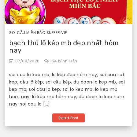
SOI CẦU MIỀN BẮC SUPPER VIP
bạch thủ lô kép mb đẹp nhất hôm
nay
ở
07/08/2026
154 bình luận
bạch
soi cau lo kep mb, lo kép đep hôm nay, soi cau sat
thủ
kep, cầu lô kép, soi cầu kép, du doan lo kep mb, soi
lô
kep mb, soi câu lo kep, soi lo kep mb, lo kep mb
kép
hom nay, lô kép mb hôm nay, du doan lo kep hom
mb
nay, soi cau lo […]
đẹp
nhất
Read Post
hôm
nay