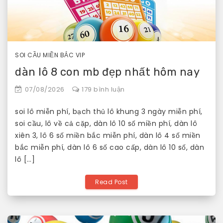
SOI CẦU MIỀN BẮC VIP
dàn lô 8 con mb đẹp nhất hôm nay
ở
07/08/2026
179 bình luận
dàn
soi lô miễn phí, bạch thủ lô khung 3 ngày miễn phí,
lô
soi cầu, lô về cả cặp, dàn lô 10 số miền phí, dàn lô
8
xiên 3, lô 6 số miền bắc miễn phí, dàn lô 4 số miền
con
bắc miễn phí, dàn lô 6 số cao cấp, dàn lô 10 số, dàn
mb
lô […]
đẹp
nhất
Read Post
hôm
nay