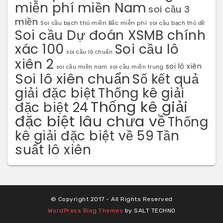
miễn phí miền Nam
soi cầu 3
miền
Soi cầu bạch thủ miền Bắc miễn phí
soi cầu bạch thủ đề
Soi cầu Dự đoán XSMB chính
xác 100
Soi cầu lô
soi cầu lô chuẩn
xiên 2
soi lô xiên
soi cầu miền nam
soi cầu miền trung
Soi lô xiên chuẩn
Số kết quả
giải đặc biệt
Thống kê giải
Thống kê giải
đặc biệt 24
đặc biệt lâu chưa về
Thống
Tần
kê giải đặc biệt về 59
suất lô xiên
© Copyright 2017 - All Rights Reserved
WordPress Blog Themes
by SALT TECHNO