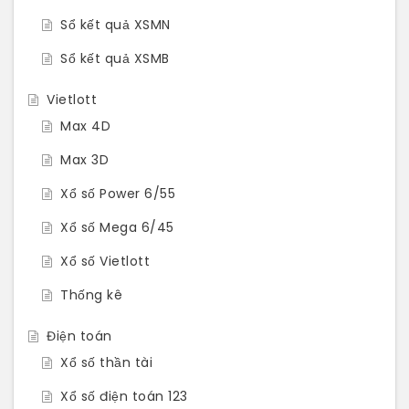
Sổ kết quả XSMN
Sổ kết quả XSMB
Vietlott
Max 4D
Max 3D
Xổ số Power 6/55
Xổ số Mega 6/45
Xổ số Vietlott
Thống kê
Điện toán
Xổ số thần tài
Xổ số điện toán 123