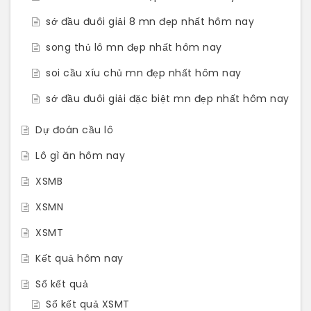
sớ đầu đuôi giải 8 mn đẹp nhất hôm nay
song thủ lô mn đẹp nhất hôm nay
soi cầu xíu chủ mn đẹp nhất hôm nay
sớ đầu đuôi giải đặc biệt mn đẹp nhất hôm nay
Dự đoán cầu lô
Lô gì ăn hôm nay
XSMB
XSMN
XSMT
Kết quả hôm nay
Sổ kết quả
Sổ kết quả XSMT