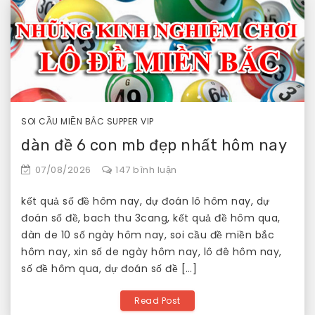
SOI CẦU MIỀN BẮC SUPPER VIP
dàn đề 6 con mb đẹp nhất hôm nay
ở
07/08/2026
147 bình luận
dàn
kết quả số đề hôm nay, dự đoán lô hôm nay, dự
đề
đoán số đề, bach thu 3cang, kết quả đề hôm qua,
6
dàn de 10 số ngày hôm nay, soi cầu đề miền bắc
con
hôm nay, xin số de ngày hôm nay, lô đê hôm nay,
mb
số đề hôm qua, dự đoán số đề […]
đẹp
nhất
Read Post
hôm