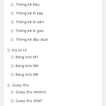
Thống kê Đầu
Thống kê lô kép
Thống kê lô xiên
Thống kê lô gan
Thống kê đầu đuôi
KQ Lô tô
Bảng loto MT
Bảng loto MN
Bảng loto MB
Quay thử
Quay thử Vietlott
Quay thử XSMT