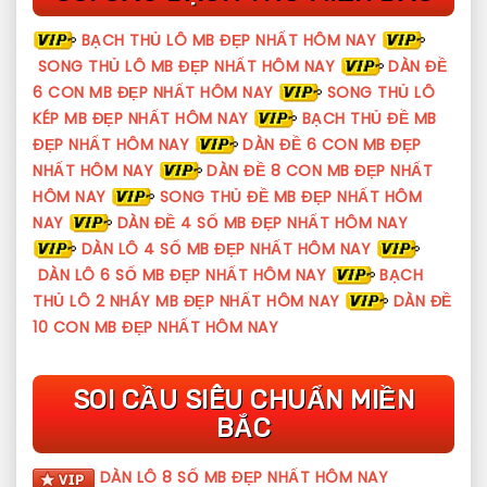
BẠCH THỦ LÔ MB ĐẸP NHẤT HÔM NAY
SONG THỦ LÔ MB ĐẸP NHẤT HÔM NAY
DÀN ĐỀ
6 CON MB ĐẸP NHẤT HÔM NAY
SONG THỦ LÔ
KÉP MB ĐẸP NHẤT HÔM NAY
BẠCH THỦ ĐỀ MB
ĐẸP NHẤT HÔM NAY
DÀN ĐỀ 6 CON MB ĐẸP
NHẤT HÔM NAY
DÀN ĐỀ 8 CON MB ĐẸP NHẤT
HÔM NAY
SONG THỦ ĐỀ MB ĐẸP NHẤT HÔM
NAY
DÀN ĐỀ 4 SỐ MB ĐẸP NHẤT HÔM NAY
DÀN LÔ 4 SỐ MB ĐẸP NHẤT HÔM NAY
DÀN LÔ 6 SỐ MB ĐẸP NHẤT HÔM NAY
BẠCH
THỦ LÔ 2 NHÁY MB ĐẸP NHẤT HÔM NAY
DÀN ĐỀ
10 CON MB ĐẸP NHẤT HÔM NAY
SOI CẦU SIÊU CHUẨN MIỀN
BẮC
DÀN LÔ 8 SỐ MB ĐẸP NHẤT HÔM NAY