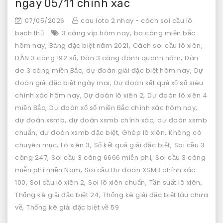
ngày 05/11 chính xác
07/05/2026
cau loto 2 nhay - cách soi cầu lô
,
bạch thủ
3 càng víp hôm nay
ba càng miền bắc
,
,
,
hôm nay
Bảng đặc biệt năm 2021
Cách soi cầu lô xiên
,
,
DÀN 3 càng 192 số
Dàn 3 càng đánh quanh năm
Dàn
,
,
de 3 càng miền Bắc
dự đoán giải đặc biệt hôm nay
Dự
,
đoán giải đặc biệt ngày mai
Dự đoán kết quả xổ số siêu
,
,
chính xác hôm nay
Dự đoán lô xiên 2
Dự đoán lô xiên 4
,
,
miền Bắc
Dự đoán xổ số miền Bắc chính xác hôm nay
,
,
dự đoán xsmb
dự đoán xsmb chính xác
dự đoán xsmb
,
,
,
chuẩn
dự đoán xsmb đặc biệt
Ghép lô xiên
Không có
,
,
,
chuyên mục
Lô xiên 3
Số kết quả giải đặc biệt
Soi cầu 3
,
,
càng 247
Soi cầu 3 càng 6666 miễn phí
Soi cầu 3 càng
,
miễn phí miền Nam
Soi cầu Dự đoán XSMB chính xác
,
,
,
,
100
Soi cầu lô xiên 2
Soi lô xiên chuẩn
Tần suất lô xiên
,
Thống kê giải đặc biệt 24
Thống kê giải đặc biệt lâu chưa
,
về
Thống kê giải đặc biệt về 59