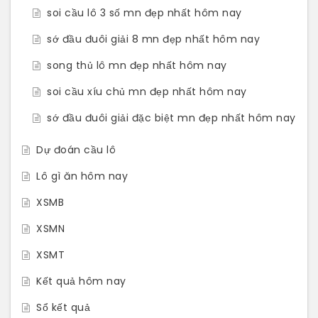
soi cầu lô 3 số mn đẹp nhất hôm nay
sớ đầu đuôi giải 8 mn đẹp nhất hôm nay
song thủ lô mn đẹp nhất hôm nay
soi cầu xíu chủ mn đẹp nhất hôm nay
sớ đầu đuôi giải đặc biệt mn đẹp nhất hôm nay
Dự đoán cầu lô
Lô gì ăn hôm nay
XSMB
XSMN
XSMT
Kết quả hôm nay
Sổ kết quả