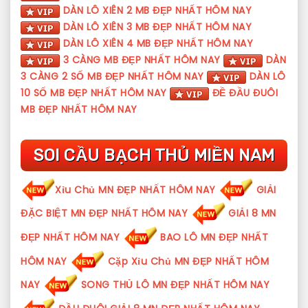
DÀN LÔ XIÊN 2 MB ĐẸP NHẤT HÔM NAY
DÀN LÔ XIÊN 3 MB ĐẸP NHẤT HÔM NAY
DÀN LÔ XIÊN 4 MB ĐẸP NHẤT HÔM NAY
3 CÀNG MB ĐẸP NHẤT HÔM NAY
DÀN
3 CÀNG 2 SỐ MB ĐẸP NHẤT HÔM NAY
DÀN LÔ
10 SỐ MB ĐẸP NHẤT HÔM NAY
ĐỀ ĐẦU ĐUÔI
MB ĐẸP NHẤT HÔM NAY
SOI CẦU BẠCH THỦ MIỀN NAM
Xỉu Chủ MN ĐẸP NHẤT HÔM NAY
GIẢI
ĐẶC BIỆT MN ĐẸP NHẤT HÔM NAY
GIẢI 8 MN
ĐẸP NHẤT HÔM NAY
BAO LÔ MN ĐẸP NHẤT
HÔM NAY
Cặp Xỉu Chủ MN ĐẸP NHẤT HÔM
NAY
SONG THỦ LÔ MN ĐẸP NHẤT HÔM NAY