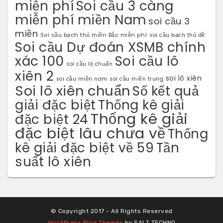
miễn phí
Soi cầu 3 càng
miễn phí miền Nam
soi cầu 3
miền
Soi cầu bạch thủ miền Bắc miễn phí
soi cầu bạch thủ đề
Soi cầu Dự đoán XSMB chính
xác 100
Soi cầu lô
soi cầu lô chuẩn
xiên 2
soi lô xiên
soi cầu miền nam
soi cầu miền trung
Soi lô xiên chuẩn
Số kết quả
giải đặc biệt
Thống kê giải
Thống kê giải
đặc biệt 24
đặc biệt lâu chưa về
Thống
Tần
kê giải đặc biệt về 59
suất lô xiên
© Copyright 2017 - All Rights Reserved
WordPress Blog Themes
by SALT TECHNO