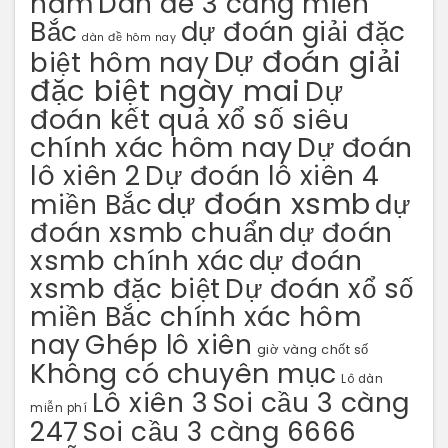
Dàn de 3 càng miền
năm
Bắc
dự đoán giải đặc
dàn đề hôm nay
Dự đoán giải
biệt hôm nay
đặc biệt ngày mai
Dự
đoán kết quả xổ số siêu
chính xác hôm nay
Dự đoán
lô xiên 2
Dự đoán lô xiên 4
dự đoán xsmb
miền Bắc
dự
đoán xsmb chuẩn
dự đoán
xsmb chính xác
dự đoán
xsmb đặc biệt
Dự đoán xổ số
miền Bắc chính xác hôm
nay
Ghép lô xiên
giờ vàng chốt số
Không có chuyên mục
Lô dàn
Lô xiên 3
Soi cầu 3 càng
miễn phí
247
Soi cầu 3 càng 6666