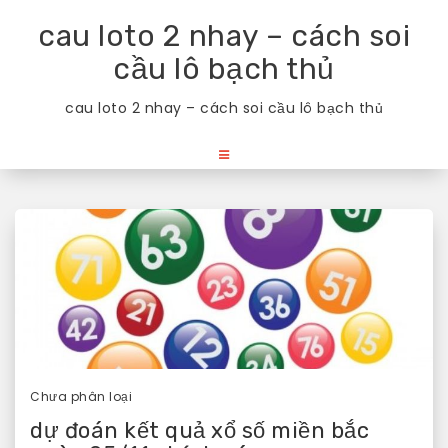
Skip
cau loto 2 nhay – cách soi
to
content
cầu lô bạch thủ
cau loto 2 nhay – cách soi cầu lô bạch thủ
Chưa phân loại
dự đoán kết quả xổ số miền bắc