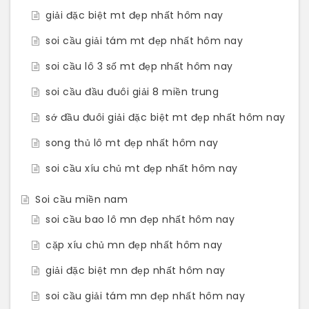
giải đặc biệt mt đẹp nhất hôm nay
soi cầu giải tám mt đẹp nhất hôm nay
soi cầu lô 3 số mt đẹp nhất hôm nay
soi cầu đầu đuôi giải 8 miền trung
sớ đầu đuôi giải đặc biệt mt đẹp nhất hôm nay
song thủ lô mt đẹp nhất hôm nay
soi cầu xíu chủ mt đẹp nhất hôm nay
Soi cầu miền nam
soi cầu bao lô mn đẹp nhất hôm nay
cặp xíu chủ mn đẹp nhất hôm nay
giải đặc biệt mn đẹp nhất hôm nay
soi cầu giải tám mn đẹp nhất hôm nay