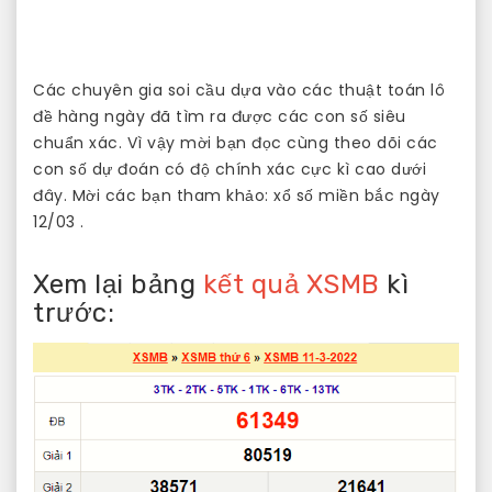
Các chuyên gia soi cầu dựa vào các thuật toán lô
đề hàng ngày đã tìm ra được các con số siêu
chuẩn xác. Vì vậy mời bạn đọc cùng theo dõi các
con số dự đoán có độ chính xác cực kì cao dưới
đây. Mời các bạn tham khảo: xổ số miền bắc ngày
12/03 .
Xem lại bảng
kết quả XSMB
kì
trước: