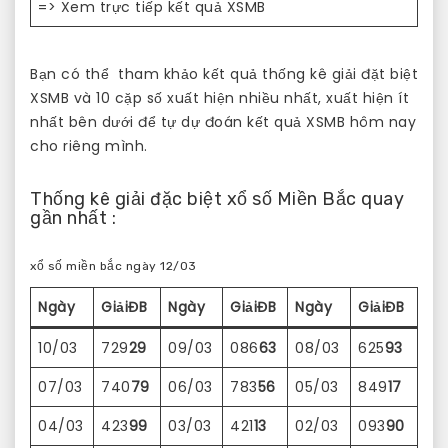
=> Xem trực tiếp kết quả XSMB
Bạn có thể tham khảo kết quả thống kê giải đặt biệt
XSMB và 10 cặp số xuất hiện nhiều nhất, xuất hiện ít
nhất bên dưới để tự dự đoán kết quả XSMB hôm nay
cho riêng mình.
Thống kê giải đặc biệt xổ số Miền Bắc quay
gần nhất :
xổ số miền bắc ngày 12/03
Ngày
GiảiĐB
Ngày
GiảiĐB
Ngày
GiảiĐB
10/03
729
29
09/03
086
63
08/03
625
93
07/03
740
79
06/03
783
56
05/03
849
17
04/03
423
99
03/03
421
13
02/03
093
90