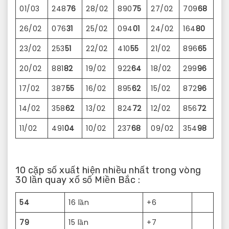
01/03
248
76
28/02
890
75
27/02
709
68
26/02
076
31
25/02
094
01
24/02
164
80
23/02
253
51
22/02
410
55
21/02
896
65
20/02
881
82
19/02
922
64
18/02
299
96
17/02
387
55
16/02
895
62
15/02
872
96
14/02
358
62
13/02
824
72
12/02
856
72
11/02
491
04
10/02
237
68
09/02
354
98
10 cặp số xuất hiện nhiều nhất trong vòng
30 lần quay xổ số Miền Bắc :
54
16 lần
+6
79
15 lần
+7