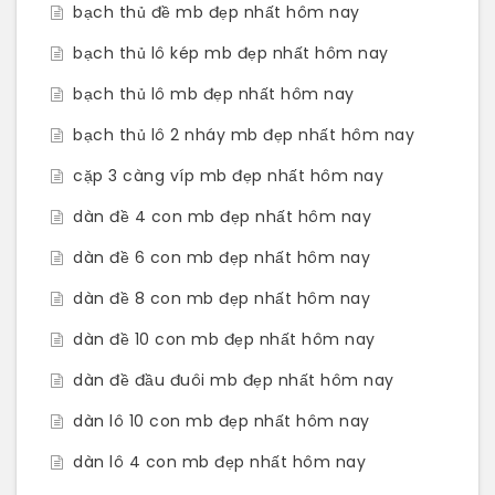
bạch thủ đề mb đẹp nhất hôm nay
bạch thủ lô kép mb đẹp nhất hôm nay
bạch thủ lô mb đẹp nhất hôm nay
bạch thủ lô 2 nháy mb đẹp nhất hôm nay
cặp 3 càng víp mb đẹp nhất hôm nay
dàn đề 4 con mb đẹp nhất hôm nay
dàn đề 6 con mb đẹp nhất hôm nay
dàn đề 8 con mb đẹp nhất hôm nay
dàn đề 10 con mb đẹp nhất hôm nay
dàn đề đầu đuôi mb đẹp nhất hôm nay
dàn lô 10 con mb đẹp nhất hôm nay
dàn lô 4 con mb đẹp nhất hôm nay