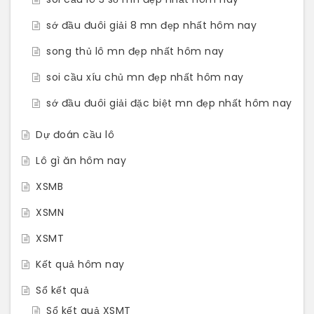
sớ đầu đuôi giải 8 mn đẹp nhất hôm nay
song thủ lô mn đẹp nhất hôm nay
soi cầu xíu chủ mn đẹp nhất hôm nay
sớ đầu đuôi giải đặc biệt mn đẹp nhất hôm nay
Dự đoán cầu lô
Lô gì ăn hôm nay
XSMB
XSMN
XSMT
Kết quả hôm nay
Sổ kết quả
Sổ kết quả XSMT