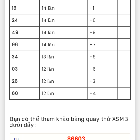
18
14 lần
+1
24
14 lần
+6
49
14 lần
+8
96
14 lần
+7
34
13 lần
+8
03
12 lần
+6
26
12 lần
+3
60
12 lần
+4
Bạn có thể tham khảo bảng quay thử XSMB
dưới đấy :