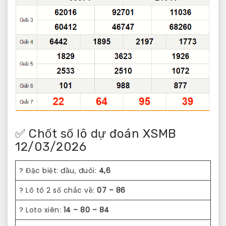
✅ Chốt số lô dự đoán XSMB
12/03/2026
? Đặc biệt: đầu, đuôi:
4,6
? Lô tô 2 số chắc về:
07 – 86
? Loto xiên:
14 – 80 – 84