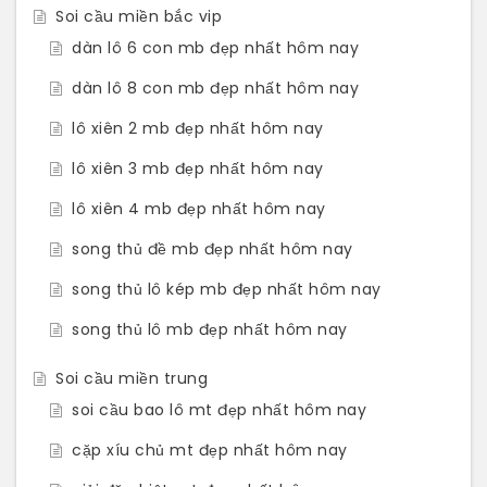
Soi cầu miền bắc vip
dàn lô 6 con mb đẹp nhất hôm nay
dàn lô 8 con mb đẹp nhất hôm nay
lô xiên 2 mb đẹp nhất hôm nay
lô xiên 3 mb đẹp nhất hôm nay
lô xiên 4 mb đẹp nhất hôm nay
song thủ đề mb đẹp nhất hôm nay
song thủ lô kép mb đẹp nhất hôm nay
song thủ lô mb đẹp nhất hôm nay
Soi cầu miền trung
soi cầu bao lô mt đẹp nhất hôm nay
cặp xíu chủ mt đẹp nhất hôm nay