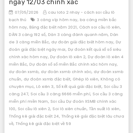
ngày 12/03 chính xác
07/05/2026
cau loto 2 nhay - cách soi cầu lô
,
bạch thủ
3 càng víp hôm nay
ba càng miền bắc
,
,
,
hôm nay
Bảng đặc biệt năm 2021
Cách soi cầu lô xiên
,
,
DÀN 3 càng 192 số
Dàn 3 càng đánh quanh năm
Dàn
,
,
de 3 càng miền Bắc
dự đoán giải đặc biệt hôm nay
Dự
,
đoán giải đặc biệt ngày mai
Dự đoán kết quả xổ số siêu
,
,
chính xác hôm nay
Dự đoán lô xiên 2
Dự đoán lô xiên 4
,
,
miền Bắc
Dự đoán xổ số miền Bắc chính xác hôm nay
,
,
dự đoán xsmb
dự đoán xsmb chính xác
dự đoán xsmb
,
,
,
chuẩn
dự đoán xsmb đặc biệt
Ghép lô xiên
Không có
,
,
,
chuyên mục
Lô xiên 3
Số kết quả giải đặc biệt
Soi cầu 3
,
,
càng 247
Soi cầu 3 càng 6666 miễn phí
Soi cầu 3 càng
,
miễn phí miền Nam
Soi cầu Dự đoán XSMB chính xác
,
,
,
,
100
Soi cầu lô xiên 2
Soi lô xiên chuẩn
Tần suất lô xiên
,
Thống kê giải đặc biệt 24
Thống kê giải đặc biệt lâu chưa
,
về
Thống kê giải đặc biệt về 59