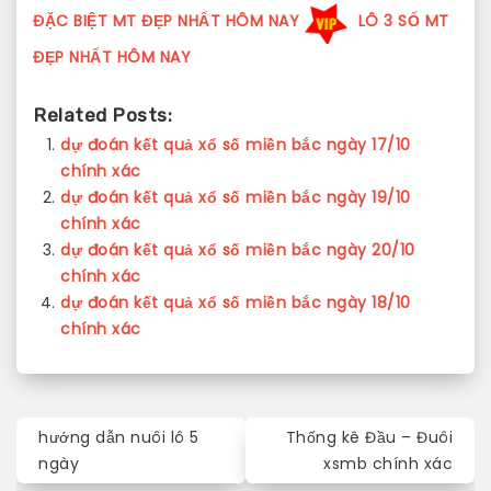
ĐẶC BIỆT MT ĐẸP NHẤT HÔM NAY
LÔ 3 SỐ MT
ĐẸP NHẤT HÔM NAY
Related Posts:
dự đoán kết quả xổ số miền bắc ngày 17/10
chính xác
dự đoán kết quả xổ số miền bắc ngày 19/10
chính xác
dự đoán kết quả xổ số miền bắc ngày 20/10
chính xác
dự đoán kết quả xổ số miền bắc ngày 18/10
chính xác
Điều
hướng dẫn nuôi lô 5
Thống kê Đầu – Đuôi
hướng
ngày
xsmb chính xác