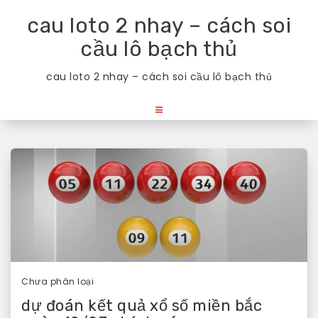
Skip
cau loto 2 nhay – cách soi
to
content
cầu lô bạch thủ
cau loto 2 nhay – cách soi cầu lô bạch thủ
Chưa phân loại
dự đoán kết quả xổ số miền bắc