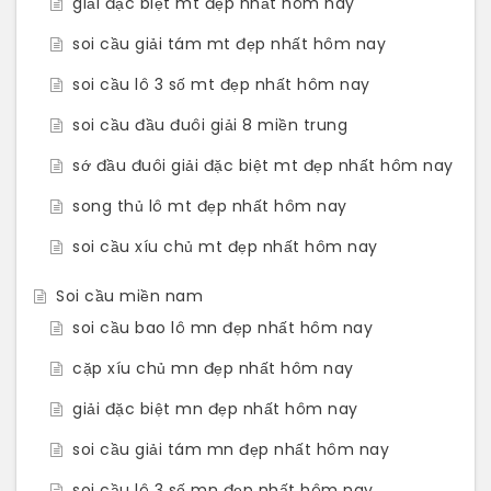
giải đặc biệt mt đẹp nhất hôm nay
soi cầu giải tám mt đẹp nhất hôm nay
soi cầu lô 3 số mt đẹp nhất hôm nay
soi cầu đầu đuôi giải 8 miền trung
sớ đầu đuôi giải đặc biệt mt đẹp nhất hôm nay
song thủ lô mt đẹp nhất hôm nay
soi cầu xíu chủ mt đẹp nhất hôm nay
Soi cầu miền nam
soi cầu bao lô mn đẹp nhất hôm nay
cặp xíu chủ mn đẹp nhất hôm nay
giải đặc biệt mn đẹp nhất hôm nay
soi cầu giải tám mn đẹp nhất hôm nay
soi cầu lô 3 số mn đẹp nhất hôm nay