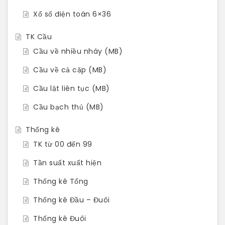
Xổ số điện toán 6×36
TK Cầu
Cầu về nhiều nháy (MB)
Cầu về cả cặp (MB)
Cầu lật liên tục (MB)
Cầu bạch thủ (MB)
Thống kê
TK từ 00 đến 99
Tần suất xuất hiện
Thống kê Tổng
Thống kê Đầu – Đuôi
Thống kê Đuôi