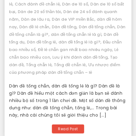
Dàn
,
,
,
lẻ
Cách đánh đề chẵn lẻ
Dàn de 10 số
Dàn de 10 số bất
đề
,
,
bại
Dàn de 20 số thần tài
Dàn de 24 số đánh quanh
tổng
,
,
,
năm
Dàn de lâu ra
Dàn de VIP miền Bắc
dàn đề hôm
chẵn,
,
,
,
,
nay
Dàn đề lẻ chẵn
Dàn đề tổng
Dàn đề tổng chẵn
Dàn
dàn
,
,
đề tổng chẵn là gì?
dàn đề tổng chẵn lẻ là gì
Dàn đề
đề
,
,
,
tổng dụ
Dàn đề tổng lẻ
dàn đề tổng lẻ là gì?
Đầu chẵn
tổng
,
,
bao nhiều số
Đề lẻ chẵn gan nhất bao nhiêu ngày
Lẻ
lẻ
,
,
chẵn bao nhiều con
Lưu ý khi đánh dàn đề tổng
Tạo
là
,
,
,
dàn đề
Tổng chẵn lẻ
Tổng đề chẵn lẻ
Ưu nhược điểm
gì?
của phương pháp dàn đề tổng chẵn – lẻ
Dàn đề tổng chẵn, dàn đề tổng lẻ là gì? Dàn đề là
gì? Dàn đề hiểu một cách đơn giản là bạn sẽ đánh
nhiều bộ số trong 1 lần chơi đề. Một số dàn đề thông
dụng như: dàn đề tổng chẵn, tổng lẻ,… Trong bài
này, nhà cái chúng tôi sẽ giới thiệu cho […]
Read Post