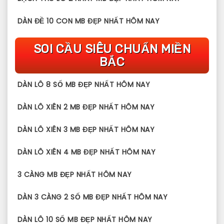
DÀN ĐỀ 10 CON MB ĐẸP NHẤT HÔM NAY
SOI CẦU SIÊU CHUẨN MIỀN
BẮC
DÀN LÔ 8 SỐ MB ĐẸP NHẤT HÔM NAY
DÀN LÔ XIÊN 2 MB ĐẸP NHẤT HÔM NAY
DÀN LÔ XIÊN 3 MB ĐẸP NHẤT HÔM NAY
DÀN LÔ XIÊN 4 MB ĐẸP NHẤT HÔM NAY
3 CÀNG MB ĐẸP NHẤT HÔM NAY
DÀN 3 CÀNG 2 SỐ MB ĐẸP NHẤT HÔM NAY
DÀN LÔ 10 SỐ MB ĐẸP NHẤT HÔM NAY