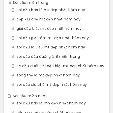
Soi cầu miền trung
soi cầu bao lô mt đẹp nhất hôm nay
cặp xíu chủ mt đẹp nhất hôm nay
giải đặc biệt mt đẹp nhất hôm nay
soi cầu giải tám mt đẹp nhất hôm nay
soi cầu lô 3 số mt đẹp nhất hôm nay
soi cầu đầu đuôi giải 8 miền trung
sớ đầu đuôi giải đặc biệt mt đẹp nhất hôm nay
song thủ lô mt đẹp nhất hôm nay
soi cầu xíu chủ mt đẹp nhất hôm nay
Soi cầu miền nam
soi cầu bao lô mn đẹp nhất hôm nay
cặp xíu chủ mn đẹp nhất hôm nay