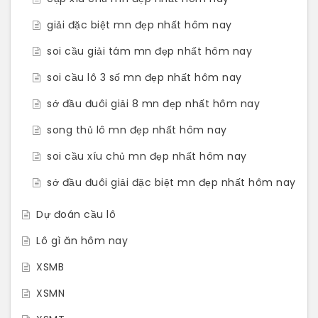
giải đặc biệt mn đẹp nhất hôm nay
soi cầu giải tám mn đẹp nhất hôm nay
soi cầu lô 3 số mn đẹp nhất hôm nay
sớ đầu đuôi giải 8 mn đẹp nhất hôm nay
song thủ lô mn đẹp nhất hôm nay
soi cầu xíu chủ mn đẹp nhất hôm nay
sớ đầu đuôi giải đặc biệt mn đẹp nhất hôm nay
Dự đoán cầu lô
Lô gì ăn hôm nay
XSMB
XSMN