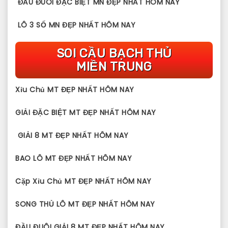
ĐẦU ĐUÔI ĐẶC BIỆT MN ĐẸP NHẤT HÔM NAY
LÔ 3 SỐ MN ĐẸP NHẤT HÔM NAY
SOI CẦU BẠCH THỦ
MIỀN TRUNG
Xỉu Chủ MT ĐẸP NHẤT HÔM NAY
GIẢI ĐẶC BIỆT MT ĐẸP NHẤT HÔM NAY
GIẢI 8 MT ĐẸP NHẤT HÔM NAY
BAO LÔ MT ĐẸP NHẤT HÔM NAY
Cặp Xỉu Chủ MT ĐẸP NHẤT HÔM NAY
SONG THỦ LÔ MT ĐẸP NHẤT HÔM NAY
ĐẦU ĐUÔI GIẢI 8 MT ĐẸP NHẤT HÔM NAY