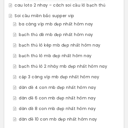
cau loto 2 nhay – cách soi cầu lô bạch thủ
Soi cầu miền bắc supper vip
ba càng víp mb đẹp nhất hôm nay
bạch thủ đề mb đẹp nhất hôm nay
bạch thủ lô kép mb đẹp nhất hôm nay
bạch thủ lô mb đẹp nhất hôm nay
bạch thủ lô 2 nháy mb đẹp nhất hôm nay
cặp 3 càng víp mb đẹp nhất hôm nay
dàn đề 4 con mb đẹp nhất hôm nay
dàn đề 6 con mb đẹp nhất hôm nay
dàn đề 8 con mb đẹp nhất hôm nay
dàn đề 10 con mb đẹp nhất hôm nay