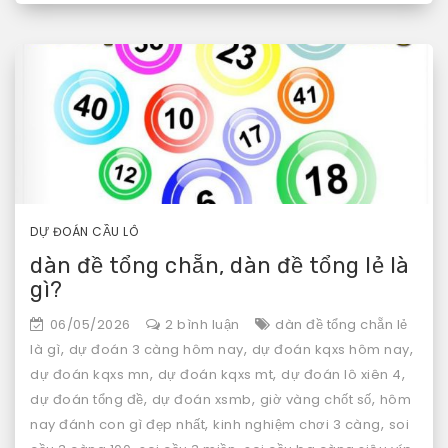
DỰ ĐOÁN CẦU LÔ
dàn đề tổng chẵn, dàn đề tổng lẻ là
gì?
ở
06/05/2026
2 bình luận
dàn đề tổng chẵn lẻ
dàn
,
,
,
là gì
dự đoán 3 càng hôm nay
dự đoán kqxs hôm nay
đề
,
,
,
dự đoán kqxs mn
dự đoán kqxs mt
dự đoán lô xiên 4
tổng
,
,
,
dự đoán tổng đề
dự đoán xsmb
giờ vàng chốt số
hôm
chẵn,
,
,
nay đánh con gì đẹp nhất
kinh nghiệm chơi 3 càng
soi
dàn