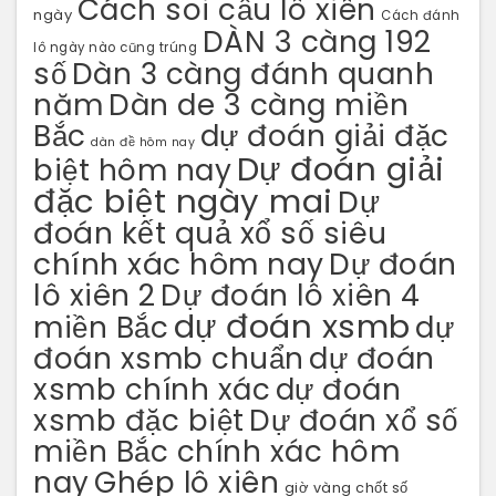
Cách soi cầu lô xiên
ngày
Cách đánh
DÀN 3 càng 192
lô ngày nào cũng trúng
số
Dàn 3 càng đánh quanh
Dàn de 3 càng miền
năm
Bắc
dự đoán giải đặc
dàn đề hôm nay
Dự đoán giải
biệt hôm nay
đặc biệt ngày mai
Dự
đoán kết quả xổ số siêu
chính xác hôm nay
Dự đoán
lô xiên 2
Dự đoán lô xiên 4
dự đoán xsmb
miền Bắc
dự
đoán xsmb chuẩn
dự đoán
xsmb chính xác
dự đoán
xsmb đặc biệt
Dự đoán xổ số
miền Bắc chính xác hôm
nay
Ghép lô xiên
giờ vàng chốt số