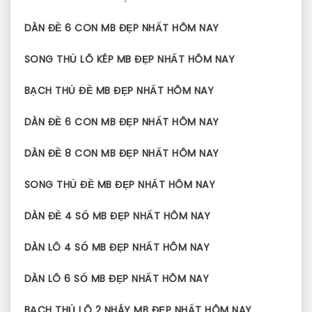
DÀN ĐỀ 6 CON MB ĐẸP NHẤT HÔM NAY
SONG THỦ LÔ KÉP MB ĐẸP NHẤT HÔM NAY
BẠCH THỦ ĐỀ MB ĐẸP NHẤT HÔM NAY
DÀN ĐỀ 6 CON MB ĐẸP NHẤT HÔM NAY
DÀN ĐỀ 8 CON MB ĐẸP NHẤT HÔM NAY
SONG THỦ ĐỀ MB ĐẸP NHẤT HÔM NAY
DÀN ĐỀ 4 SỐ MB ĐẸP NHẤT HÔM NAY
DÀN LÔ 4 SỐ MB ĐẸP NHẤT HÔM NAY
DÀN LÔ 6 SỐ MB ĐẸP NHẤT HÔM NAY
BẠCH THỦ LÔ 2 NHÁY MB ĐẸP NHẤT HÔM NAY