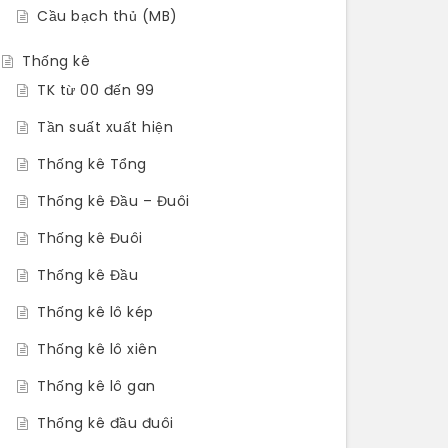
Cầu bạch thủ (MB)
Thống kê
TK từ 00 đến 99
Tần suất xuất hiện
Thống kê Tổng
Thống kê Đầu – Đuôi
Thống kê Đuôi
Thống kê Đầu
Thống kê lô kép
Thống kê lô xiên
Thống kê lô gan
Thống kê đầu đuôi