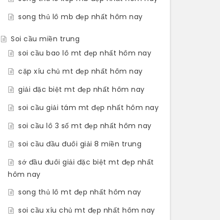
song thủ lô mb đẹp nhất hôm nay
Soi cầu miền trung
soi cầu bao lô mt đẹp nhất hôm nay
cặp xíu chủ mt đẹp nhất hôm nay
giải đặc biệt mt đẹp nhất hôm nay
soi cầu giải tám mt đẹp nhất hôm nay
soi cầu lô 3 số mt đẹp nhất hôm nay
soi cầu đầu đuôi giải 8 miền trung
sớ đầu đuôi giải đặc biệt mt đẹp nhất
hôm nay
song thủ lô mt đẹp nhất hôm nay
soi cầu xíu chủ mt đẹp nhất hôm nay