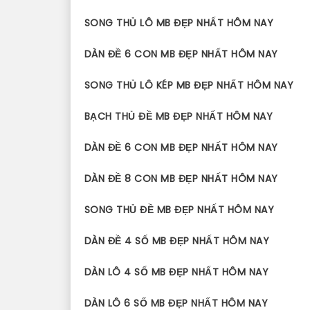
SONG THỦ LÔ MB ĐẸP NHẤT HÔM NAY
DÀN ĐỀ 6 CON MB ĐẸP NHẤT HÔM NAY
SONG THỦ LÔ KÉP MB ĐẸP NHẤT HÔM NAY
BẠCH THỦ ĐỀ MB ĐẸP NHẤT HÔM NAY
DÀN ĐỀ 6 CON MB ĐẸP NHẤT HÔM NAY
DÀN ĐỀ 8 CON MB ĐẸP NHẤT HÔM NAY
SONG THỦ ĐỀ MB ĐẸP NHẤT HÔM NAY
DÀN ĐỀ 4 SỐ MB ĐẸP NHẤT HÔM NAY
DÀN LÔ 4 SỐ MB ĐẸP NHẤT HÔM NAY
DÀN LÔ 6 SỐ MB ĐẸP NHẤT HÔM NAY