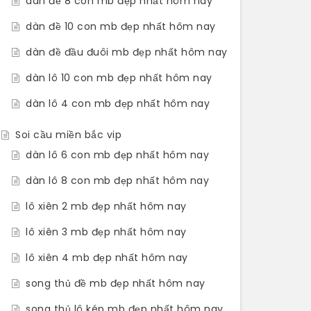
dàn đề 8 con mb đẹp nhất hôm nay
dàn đề 10 con mb đẹp nhất hôm nay
dàn đề đầu đuôi mb đẹp nhất hôm nay
dàn lô 10 con mb đẹp nhất hôm nay
dàn lô 4 con mb đẹp nhất hôm nay
Soi cầu miền bắc vip
dàn lô 6 con mb đẹp nhất hôm nay
dàn lô 8 con mb đẹp nhất hôm nay
lô xiên 2 mb đẹp nhất hôm nay
lô xiên 3 mb đẹp nhất hôm nay
lô xiên 4 mb đẹp nhất hôm nay
song thủ đề mb đẹp nhất hôm nay
song thủ lô kép mb đẹp nhất hôm nay