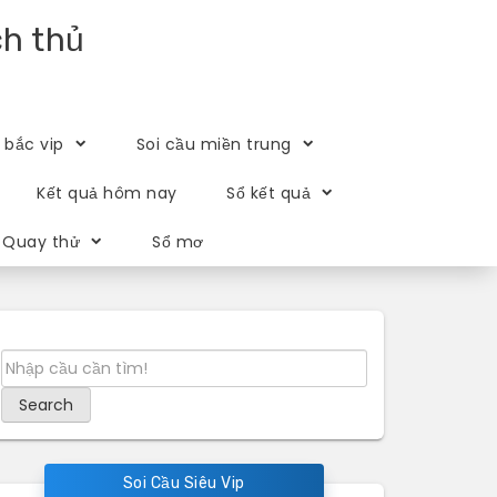
ch thủ
 bắc vip
Soi cầu miền trung
Kết quả hôm nay
Sổ kết quả
Quay thử
Sổ mơ
Search
Soi Cầu Siêu Vip