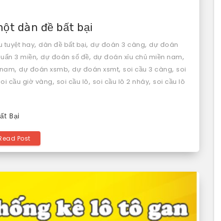
một dàn đề bất bại
,
,
,
u tuyệt hay
dàn đề bất bại
dự đoán 3 càng
dự đoán
,
,
,
uẩn 3 miền
dự đoán số đề
dự đoán xỉu chủ miền nam
,
,
,
,
 nam
dự đoán xsmb
dự đoán xsmt
soi cầu 3 càng
soi
,
,
,
soi cầu giờ vàng
soi cầu lô
soi cầu lô 2 nháy
soi cầu lô
ất Bại
Read Post