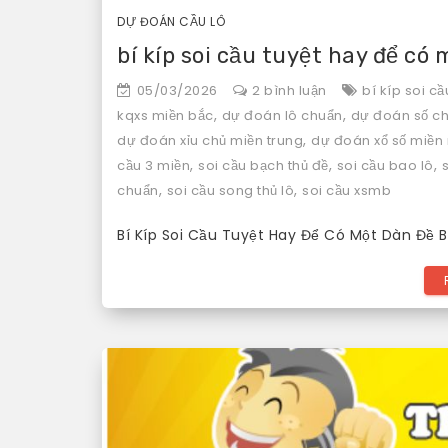
DỰ ĐOÁN CẦU LÔ
bí kíp soi cầu tuyệt hay để có 
ở
05/03/2026
2 bình luận
bí kíp soi cầ
bí
,
,
kqxs miền bắc
dự đoán lô chuẩn
dự đoán số ch
kíp
,
dự đoán xỉu chủ miền trung
dự đoán xổ số miền
soi
,
,
,
cầu 3 miền
soi cầu bạch thủ đề
soi cầu bao lô
cầu
,
,
chuẩn
soi cầu song thủ lô
soi cầu xsmb
tuyệt
hay
Bí Kíp Soi Cầu Tuyệt Hay Để Có Một Dàn Đề B
để
có
một
dàn
đề
bất
bại