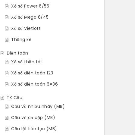
Xổ số Power 6/55
Xổ số Mega 6/45
Xổ số Vietlott
Thống kê
Điện toán
Xổ số thần tài
Xổ số điện toán 123
Xổ số điện toán 6×36
TK Cầu
Cầu về nhiều nháy (MB)
Cầu về cả cặp (MB)
Cầu lật liên tục (MB)