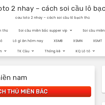
oto 2 nhay – cách soi cầu lô bạ
cau loto 2 nhay – cách soi cầu lô bạch thủ
h thủ
Soi cầu miền bắc supper vip
Soi cầu miền
lô
Lô gì ăn hôm nay
XSMB
XSMN
XSMT
án
TK Cầu
Thống kê
KQ Lô tô
miền nam
CH THỦ MIỀN BẮC