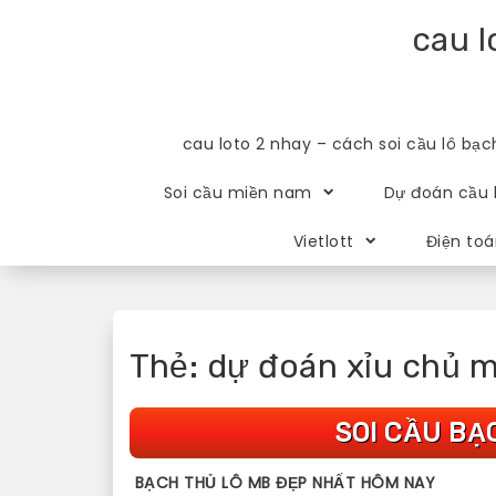
Skip
cau l
to
content
cau loto 2 nhay – cách soi cầu lô bạc
Soi cầu miền nam
Dự đoán cầu 
Vietlott
Điện to
Thẻ:
dự đoán xỉu chủ 
SOI CẦU BẠ
BẠCH THỦ LÔ MB ĐẸP NHẤT HÔM NAY