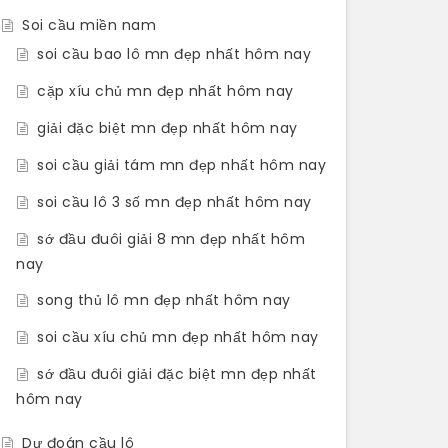
Soi cầu miền nam
soi cầu bao lô mn đẹp nhất hôm nay
cặp xíu chủ mn đẹp nhất hôm nay
giải đặc biệt mn đẹp nhất hôm nay
soi cầu giải tám mn đẹp nhất hôm nay
soi cầu lô 3 số mn đẹp nhất hôm nay
sớ đầu đuôi giải 8 mn đẹp nhất hôm
nay
song thủ lô mn đẹp nhất hôm nay
soi cầu xíu chủ mn đẹp nhất hôm nay
sớ đầu đuôi giải đặc biệt mn đẹp nhất
hôm nay
Dự đoán cầu lô