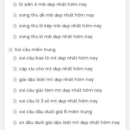
lô xiên 4 mb đẹp nhất hôm nay
song thủ đề mb đẹp nhất hôm nay
song thủ lô kép mb đẹp nhất hôm nay
song thủ lô mb đẹp nhất hôm nay
Soi cầu miền trung
soi cầu bao lô mt đẹp nhất hôm nay
cặp xíu chủ mt đẹp nhất hôm nay
giải đặc biệt mt đẹp nhất hôm nay
soi cầu giải tám mt đẹp nhất hôm nay
soi cầu lô 3 số mt đẹp nhất hôm nay
soi cầu đầu đuôi giải 8 miền trung
sớ đầu đuôi giải đặc biệt mt đẹp nhất hôm nay