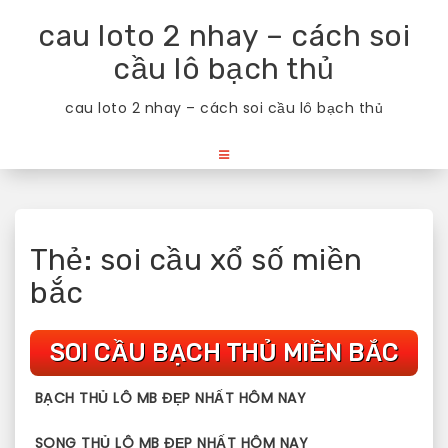
Skip
cau loto 2 nhay – cách soi
to
content
cầu lô bạch thủ
cau loto 2 nhay – cách soi cầu lô bạch thủ
Thẻ:
soi cầu xổ số miền
bắc
SOI CẦU BẠCH THỦ MIỀN BẮC
BẠCH THỦ LÔ MB ĐẸP NHẤT HÔM NAY
SONG THỦ LÔ MB ĐẸP NHẤT HÔM NAY