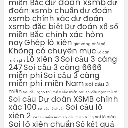
dự đoán xsmb
miền Bắc
dự
đoán xsmb chuẩn
dự đoán
xsmb chính xác
dự đoán
xsmb đặc biệt
Dự đoán xổ số
miền Bắc chính xác hôm
nay
Ghép lô xiên
giờ vàng chốt số
Không có chuyên mục
Lô dàn
Lô xiên 3
Soi cầu 3 càng
miễn phí
247
Soi cầu 3 càng 6666
miễn phí
Soi cầu 3 càng
miễn phí miền Nam
soi cầu 3
miền
Soi cầu bạch thủ miền Bắc miễn phí
soi cầu bạch thủ đề
Soi cầu Dự đoán XSMB chính
xác 100
Soi cầu lô
soi cầu lô chuẩn
xiên 2
soi lô xiên
soi cầu miền nam
soi cầu miền trung
Soi lô xiên chuẩn
Số kết quả