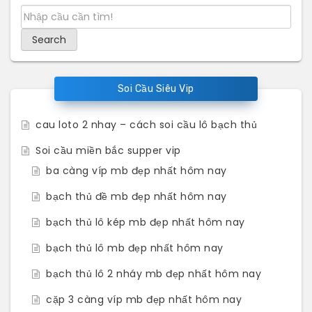
Search
Soi Cầu Siêu Vip
cau loto 2 nhay – cách soi cầu lô bạch thủ
Soi cầu miền bắc supper vip
ba càng víp mb đẹp nhất hôm nay
bạch thủ đề mb đẹp nhất hôm nay
bạch thủ lô kép mb đẹp nhất hôm nay
bạch thủ lô mb đẹp nhất hôm nay
bạch thủ lô 2 nháy mb đẹp nhất hôm nay
cặp 3 càng víp mb đẹp nhất hôm nay