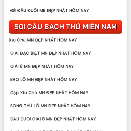
ĐỀ ĐẦU ĐUÔI MB ĐẸP NHẤT HÔM NAY
SOI CẦU BẠCH THỦ MIỀN NAM
Xỉu Chủ MN ĐẸP NHẤT HÔM NAY
GIẢI ĐẶC BIỆT MN ĐẸP NHẤT HÔM NAY
GIẢI 8 MN ĐẸP NHẤT HÔM NAY
BAO LÔ MN ĐẸP NHẤT HÔM NAY
Cặp Xỉu Chủ MN ĐẸP NHẤT HÔM NAY
SONG THỦ LÔ MN ĐẸP NHẤT HÔM NAY
ĐẦU ĐUÔI GIẢI 8 MN ĐẸP NHẤT HÔM NAY