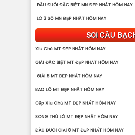
ĐẦU ĐUÔI ĐẶC BIỆT MN ĐẸP NHẤT HÔM NAY
LÔ 3 SỐ MN ĐẸP NHẤT HÔM NAY
SOI CẦU BẠC
Xỉu Chủ MT ĐẸP NHẤT HÔM NAY
GIẢI ĐẶC BIỆT MT ĐẸP NHẤT HÔM NAY
GIẢI 8 MT ĐẸP NHẤT HÔM NAY
BAO LÔ MT ĐẸP NHẤT HÔM NAY
Cặp Xỉu Chủ MT ĐẸP NHẤT HÔM NAY
SONG THỦ LÔ MT ĐẸP NHẤT HÔM NAY
ĐẦU ĐUÔI GIẢI 8 MT ĐẸP NHẤT HÔM NAY