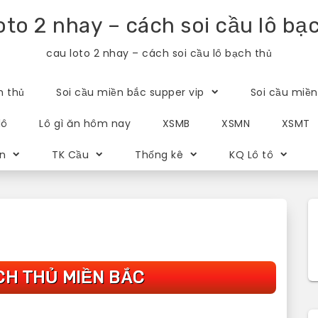
oto 2 nhay – cách soi cầu lô bạ
cau loto 2 nhay – cách soi cầu lô bạch thủ
h thủ
Soi cầu miền bắc supper vip
Soi cầu miền
lô
Lô gì ăn hôm nay
XSMB
XSMN
XSMT
án
TK Cầu
Thống kê
KQ Lô tô
CH THỦ MIỀN BẮC