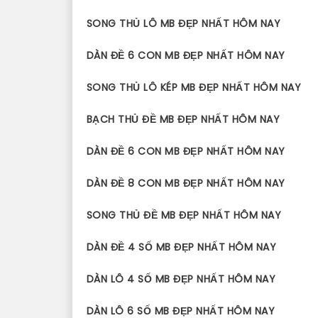
SONG THỦ LÔ MB ĐẸP NHẤT HÔM NAY
DÀN ĐỀ 6 CON MB ĐẸP NHẤT HÔM NAY
SONG THỦ LÔ KÉP MB ĐẸP NHẤT HÔM NAY
BẠCH THỦ ĐỀ MB ĐẸP NHẤT HÔM NAY
DÀN ĐỀ 6 CON MB ĐẸP NHẤT HÔM NAY
DÀN ĐỀ 8 CON MB ĐẸP NHẤT HÔM NAY
SONG THỦ ĐỀ MB ĐẸP NHẤT HÔM NAY
DÀN ĐỀ 4 SỐ MB ĐẸP NHẤT HÔM NAY
DÀN LÔ 4 SỐ MB ĐẸP NHẤT HÔM NAY
DÀN LÔ 6 SỐ MB ĐẸP NHẤT HÔM NAY