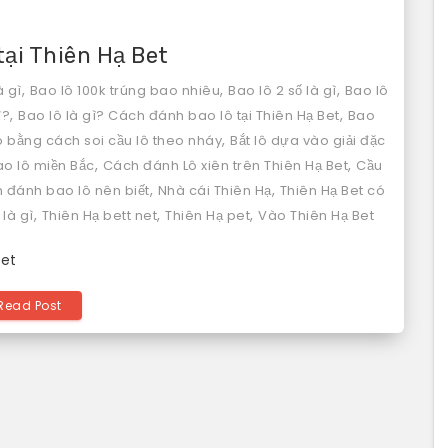
tại Thiên Hạ Bet
,
,
,
à gì
Bao lô 100k trúng bao nhiêu
Bao lô 2 số là gì
Bao lô
,
,
ì?
Bao lô là gì? Cách đánh bao lô tại Thiên Hạ Bet
Bao
,
lô bằng cách soi cầu lô theo nháy
Bắt lô dựa vào giải đặc
,
,
o lô miền Bắc
Cách đánh Lô xiên trên Thiên Hạ Bet
Cầu
,
,
 đánh bao lô nên biết
Nhà cái Thiên Hạ
Thiên Hạ Bet có
,
,
,
 là gì
Thiên Hạ bett net
Thiên Hạ pet
Vào Thiên Hạ Bet
Bet
Read Post