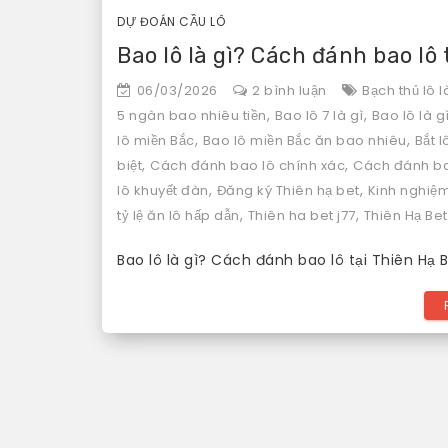
DỰ ĐOÁN CẦU LÔ
Bao lô là gì? Cách đánh bao lô 
ở
06/03/2026
2 bình luận
Bạch thủ lô l
Bao
,
,
5 ngàn bao nhiêu tiền
Bao lô 7 là gì
Bao lô là g
lô
,
,
lô miền Bắc
Bao lô miền Bắc ăn bao nhiêu
Bắt 
là
,
,
biệt
Cách đánh bao lô chính xác
Cách đánh ba
gì?
,
,
lô khuyết đàn
Đăng ký Thiên hạ bet
Kinh nghiệm
Cách
,
,
tỷ lệ ăn lô hấp dẫn
Thiên ha bet j77
Thiên Hạ Bet
đánh
bao
Bao lô là gì? Cách đánh bao lô tại Thiên Hạ 
lô
tại
Thiên
Hạ
Bet