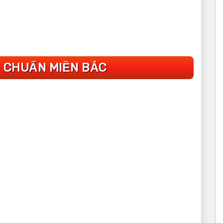
Y
U CHUẨN MIỀN BẮC