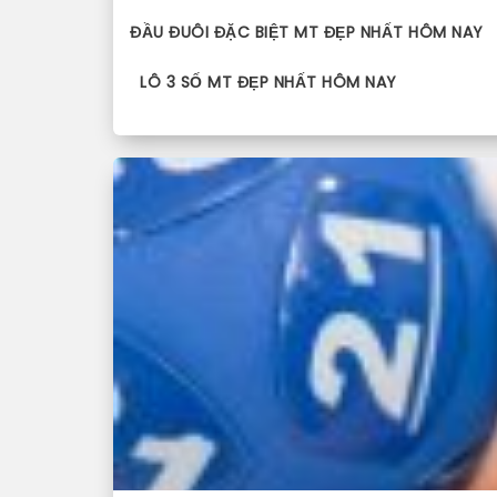
ĐẦU ĐUÔI ĐẶC BIỆT MT ĐẸP NHẤT HÔM NAY
LÔ 3 SỐ MT ĐẸP NHẤT HÔM NAY