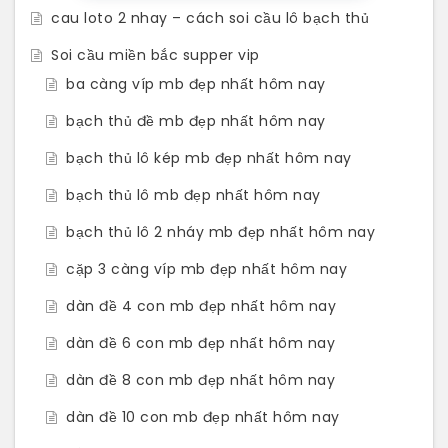
cau loto 2 nhay – cách soi cầu lô bạch thủ
Soi cầu miền bắc supper vip
ba càng víp mb đẹp nhất hôm nay
bạch thủ đề mb đẹp nhất hôm nay
bạch thủ lô kép mb đẹp nhất hôm nay
bạch thủ lô mb đẹp nhất hôm nay
bạch thủ lô 2 nháy mb đẹp nhất hôm nay
cặp 3 càng víp mb đẹp nhất hôm nay
dàn đề 4 con mb đẹp nhất hôm nay
dàn đề 6 con mb đẹp nhất hôm nay
dàn đề 8 con mb đẹp nhất hôm nay
dàn đề 10 con mb đẹp nhất hôm nay