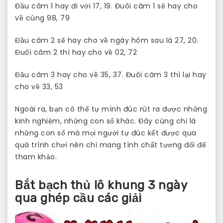
Đầu câm 1 hay đi với 17, 19. Đuôi câm 1 sẽ hay cho
về cùng 98, 79
Đầu câm 2 sẽ hay cho về ngày hôm sau là 27, 20.
Đuôi câm 2 thì hay cho về 02, 72
Đầu câm 3 hay cho về 35, 37. Đuôi câm 3 thì lại hay
cho về 33, 53
Ngoài ra, bạn có thể tự mình đúc rút ra được những
kinh nghiệm, những con số khác. Đây cũng chỉ là
những con số mà mọi người tự đúc kết được qua
quá trình chơi nên chỉ mang tính chất tương đối để
tham khảo.
Bắt bạch thủ lô khung 3 ngày
qua ghép cầu các giải