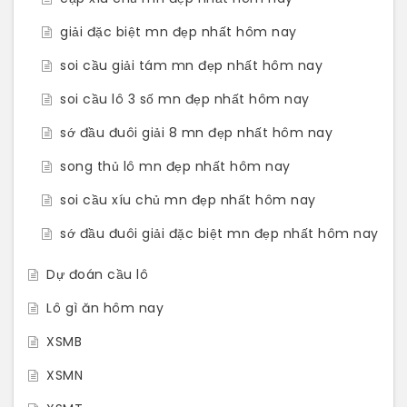
giải đặc biệt mn đẹp nhất hôm nay
soi cầu giải tám mn đẹp nhất hôm nay
soi cầu lô 3 số mn đẹp nhất hôm nay
sớ đầu đuôi giải 8 mn đẹp nhất hôm nay
song thủ lô mn đẹp nhất hôm nay
soi cầu xíu chủ mn đẹp nhất hôm nay
sớ đầu đuôi giải đặc biệt mn đẹp nhất hôm nay
Dự đoán cầu lô
Lô gì ăn hôm nay
XSMB
XSMN