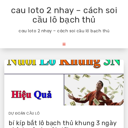
Skip
cau loto 2 nhay – cách soi
to
content
cầu lô bạch thủ
cau loto 2 nhay – cách soi cầu lô bạch thủ
DỰ ĐOÁN CẦU LÔ
bí kíp bắt lô bạch thủ khung 3 ngày