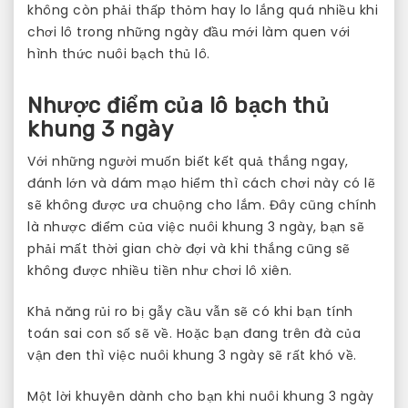
không còn phải thấp thỏm hay lo lắng quá nhiều khi
chơi lô trong những ngày đầu mới làm quen với
hình thức nuôi bạch thủ lô.
Nhược điểm của lô bạch thủ
khung 3 ngày
Với những người muốn biết kết quả thắng ngay,
đánh lớn và dám mạo hiểm thì cách chơi này có lẽ
sẽ không được ưa chuộng cho lắm. Đây cũng chính
là nhược điểm của việc nuôi khung 3 ngày, bạn sẽ
phải mất thời gian chờ đợi và khi thắng cũng sẽ
không được nhiều tiền như chơi lô xiên.
Khả năng rủi ro bị gẫy cầu vẫn sẽ có khi bạn tính
toán sai con số sẽ về. Hoặc bạn đang trên đà của
vận đen thì việc nuôi khung 3 ngày sẽ rất khó về.
Một lời khuyên dành cho bạn khi nuôi khung 3 ngày