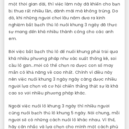
một thời gian dài, thì việc làm này đã khiến cho bạn
bị thua rất nhiều lần, đánh mãi mà không trúng. Do
đó, khi những người chơi lâu năm đưa ra kinh
nghiệm bắt bạch thủ lô nuôi khung 3 ngày đã thực
sự mang đến khá nhiều thành công cho các anh
em.
Bởi việc bắt bạch thủ lô để nuôi khung phải trải qua
khá nhiều phương pháp như xác suất thống kê, soi
cầu lô gan…mới có thể chọn ra được con số may
mắn có khả năng về cao nhất. Chính vì điều này
nên việc nuôi khung 3 ngày ngày càng được nhiều
người lựa chọn và cơ hội chiến thắng thật sự là khá
cao so với nhiều phương pháp khác.
Ngoài việc nuôi lô khung 3 ngày thì nhiều người
cũng nuôi bạch thủ lô khung 5 ngày. Nói chung, mỗi
người sẽ có những cách nuôi lô khác nhau. Vì thế,
hãy cân nhắc và lựa chọn cho mình một cách phù