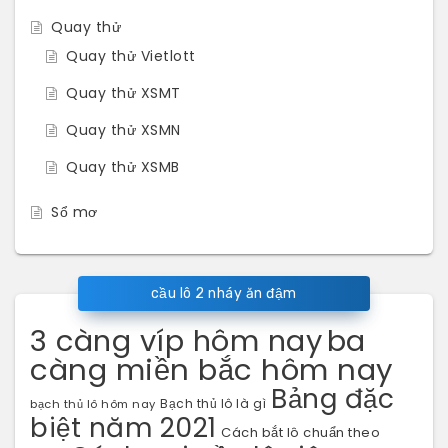
Quay thử
Quay thử Vietlott
Quay thử XSMT
Quay thử XSMN
Quay thử XSMB
Sổ mơ
cầu lô 2 nháy ăn đậm
ba
3 càng víp hôm nay
càng miền bắc hôm nay
Bảng đặc
Bạch thủ lô là gì
bạch thủ lô hôm nay
biệt năm 2021
Cách bắt lô chuẩn theo