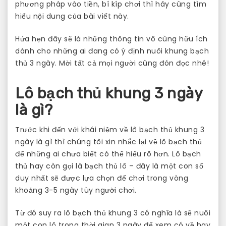
phương pháp vào tiền, bí kíp chơi thì hãy cùng tìm
hiểu nội dung của bài viết này.
Hứa hẹn đây sẽ là những thông tin vô cùng hữu ích
dành cho những ai đang có ý định nuôi khung bạch
thủ 3 ngày. Mời tất cả mọi người cùng đón đọc nhé!
Lô bạch thủ khung 3 ngày
là gì?
Trước khi đến với khái niệm về lô bạch thủ khung 3
ngày là gì thì chúng tôi xin nhắc lại về lô bạch thủ
để những ai chưa biết có thể hiểu rõ hơn. Lô bạch
thủ hay còn gọi là bạch thủ lô – đây là một con số
duy nhất sẽ được lựa chọn để chơi trong vòng
khoảng 3-5 ngày tùy người chơi.
Từ đó suy ra lô bạch thủ khung 3 có nghĩa là sẽ nuôi
một con lô trong thời gian 3 ngày để xem có về hay