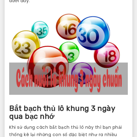
dưới đây.
Bắt bạch thủ lô khung 3 ngày
qua bạc nhớ
Khi sử dụng cách bắt bạch thủ lô này thì bạn phải
thống kê lại những con số đặc biệt như ra nhiều