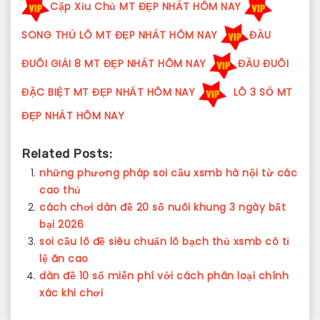
Cặp Xỉu Chủ MT ĐẸP NHẤT HÔM NAY
SONG THỦ LÔ MT ĐẸP NHẤT HÔM NAY
ĐẦU
ĐUÔI GIẢI 8 MT ĐẸP NHẤT HÔM NAY
ĐẦU ĐUÔI
ĐẶC BIỆT MT ĐẸP NHẤT HÔM NAY
LÔ 3 SỐ MT
ĐẸP NHẤT HÔM NAY
Related Posts:
những phương pháp soi cầu xsmb hà nội từ các
cao thủ
cách chơi dàn đề 20 số nuôi khung 3 ngày bất
bại 2026
soi cầu lô đề siêu chuẩn lô bạch thủ xsmb có tỉ
lệ ăn cao
dàn đề 10 số miễn phí với cách phân loại chính
xác khi chơi