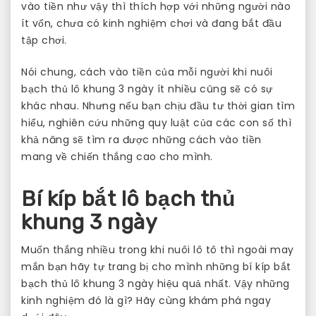
vào tiền như vậy thì thích hợp với những người nào
ít vốn, chưa có kinh nghiệm chơi và đang bắt đầu
tập chơi.
Nói chung, cách vào tiền của mỗi người khi nuôi
bạch thủ lô khung 3 ngày ít nhiều cũng sẽ có sự
khác nhau. Nhưng nếu bạn chịu đầu tư thời gian tìm
hiểu, nghiên cứu những quy luật của các con số thì
khả năng sẽ tìm ra được những cách vào tiền
mang về chiến thắng cao cho mình.
Bí kíp bắt lô bạch thủ
khung 3 ngày
Muốn thắng nhiều trong khi nuôi lô tô thì ngoài may
mắn bạn hãy tự trang bị cho mình những bí kíp bắt
bạch thủ lô khung 3 ngày hiệu quả nhất. Vậy những
kinh nghiệm đó là gì? Hãy cùng khám phá ngay