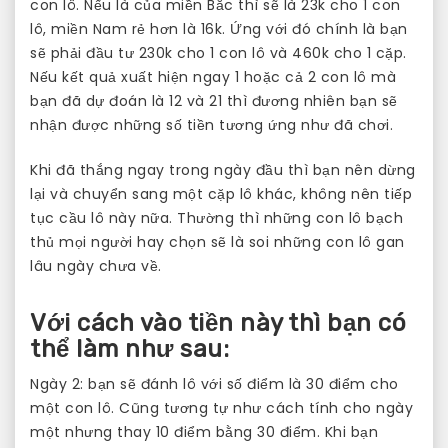
con lô. Nếu là của miền Bắc thì sẽ là 23k cho 1 con
lô, miền Nam rẻ hơn là 16k. Ứng với đó chính là bạn
sẽ phải đầu tư 230k cho 1 con lô và 460k cho 1 cặp.
Nếu kết quả xuất hiện ngay 1 hoặc cả 2 con lô mà
bạn đã dự đoán là 12 và 21 thì đương nhiên bạn sẽ
nhận được những số tiền tương ứng như đã chơi.
Khi đã thắng ngay trong ngày đầu thì bạn nên dừng
lại và chuyển sang một cặp lô khác, không nên tiếp
tục cầu lô này nữa. Thường thì những con lô bạch
thủ mọi người hay chọn sẽ là soi những con lô gan
lâu ngày chưa về.
Với cách vào tiền này thì bạn có
thể làm như sau:
Ngày 2: bạn sẽ đánh lô với số điểm là 30 điểm cho
một con lô. Cũng tương tự như cách tính cho ngày
một nhưng thay 10 điểm bằng 30 điểm. Khi bạn