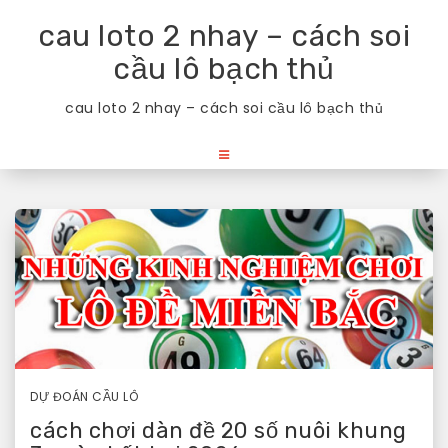
Skip
cau loto 2 nhay – cách soi
to
content
cầu lô bạch thủ
cau loto 2 nhay – cách soi cầu lô bạch thủ
DỰ ĐOÁN CẦU LÔ
cách chơi dàn đề 20 số nuôi khung