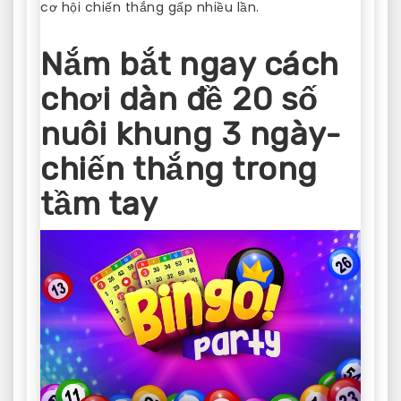
cơ hội chiến thắng gấp nhiều lần.
Nắm bắt ngay cách
chơi dàn đề 20 số
nuôi khung 3 ngày-
chiến thắng trong
tầm tay