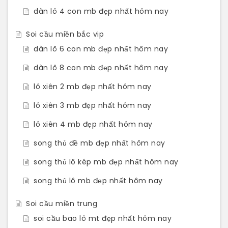
dàn lô 4 con mb đẹp nhất hôm nay
Soi cầu miền bắc vip
dàn lô 6 con mb đẹp nhất hôm nay
dàn lô 8 con mb đẹp nhất hôm nay
lô xiên 2 mb đẹp nhất hôm nay
lô xiên 3 mb đẹp nhất hôm nay
lô xiên 4 mb đẹp nhất hôm nay
song thủ đề mb đẹp nhất hôm nay
song thủ lô kép mb đẹp nhất hôm nay
song thủ lô mb đẹp nhất hôm nay
Soi cầu miền trung
soi cầu bao lô mt đẹp nhất hôm nay