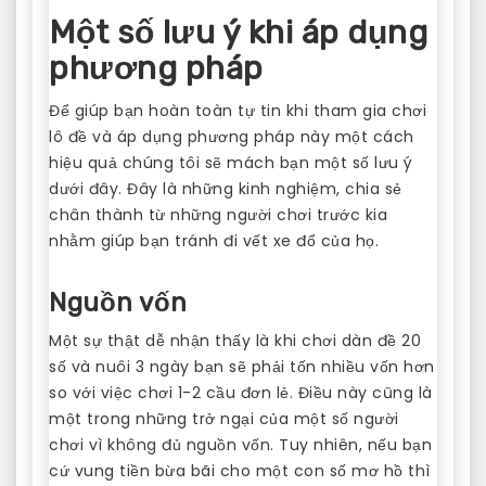
Một số lưu ý khi áp dụng
phương pháp
Để giúp bạn hoàn toàn tự tin khi tham gia chơi
lô đề và áp dụng phương pháp này một cách
hiệu quả chúng tôi sẽ mách bạn một số lưu ý
dưới đây. Đây là những kinh nghiệm, chia sẻ
chân thành từ những người chơi trước kia
nhằm giúp bạn tránh đi vết xe đổ của họ.
Nguồn vốn
Một sự thật dễ nhận thấy là khi chơi dàn đề 20
số và nuôi 3 ngày bạn sẽ phải tốn nhiều vốn hơn
so với việc chơi 1-2 cầu đơn lẻ. Điều này cũng là
một trong những trở ngại của một số người
chơi vì không đủ nguồn vốn. Tuy nhiên, nếu bạn
cứ vung tiền bừa bãi cho một con số mơ hồ thì