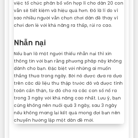
việc tổ chức phân bổ vốn hợp lí cho dàn 20 con
vẫn sẽ tiết kiệm và hiệu quả hơn. Đó là lí do vì
sao nhiều người vẫn chọn chơi dàn đề thay vì
chơi đơn lẻ với khả năng ra thấp, rủi ro cao.
Nhẫn nại
Nếu bạn là một người thiếu nhẫn nại thì xin
thông tin với bạn rằng phương pháp này không
dành cho bạn. Đặc biệt với những ai muốn
thắng thua trong ngày. Bởi nó được đưa ra dựa
trên các dữ liệu thu thập trước đó và được tính
toán cẩn thận, từ đó cho ra các con số nổ ra
trong 3 ngày với khả năng cao nhất. Lưu ý, bạn
cũng không nên nuôi quá 3 ngày, sau 3 ngày
nếu không mang lại kết quả mong đợi bạn nên
chuyển hướng lập một dàn đề mới.