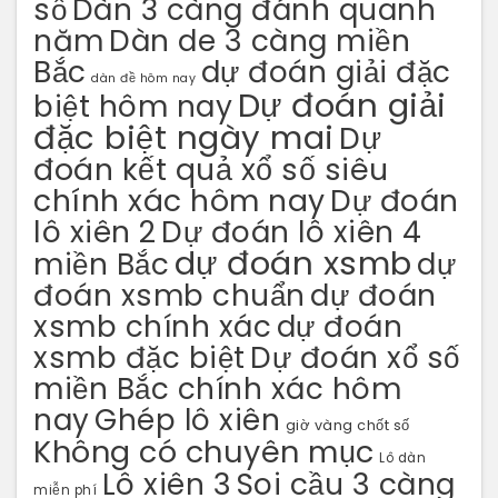
số
Dàn 3 càng đánh quanh
Dàn de 3 càng miền
năm
Bắc
dự đoán giải đặc
dàn đề hôm nay
Dự đoán giải
biệt hôm nay
đặc biệt ngày mai
Dự
đoán kết quả xổ số siêu
chính xác hôm nay
Dự đoán
lô xiên 2
Dự đoán lô xiên 4
dự đoán xsmb
miền Bắc
dự
đoán xsmb chuẩn
dự đoán
xsmb chính xác
dự đoán
xsmb đặc biệt
Dự đoán xổ số
miền Bắc chính xác hôm
nay
Ghép lô xiên
giờ vàng chốt số
Không có chuyên mục
Lô dàn
Lô xiên 3
Soi cầu 3 càng
miễn phí