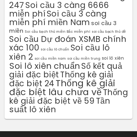
247
Soi cầu 3 càng 6666
miễn phí
Soi cầu 3 càng
miễn phí miền Nam
soi cầu 3
miền
Soi cầu bạch thủ miền Bắc miễn phí
soi cầu bạch thủ đề
Soi cầu Dự đoán XSMB chính
xác 100
Soi cầu lô
soi cầu lô chuẩn
xiên 2
soi lô xiên
soi cầu miền nam
soi cầu miền trung
Soi lô xiên chuẩn
Số kết quả
giải đặc biệt
Thống kê giải
Thống kê giải
đặc biệt 24
đặc biệt lâu chưa về
Thống
Tần
kê giải đặc biệt về 59
suất lô xiên