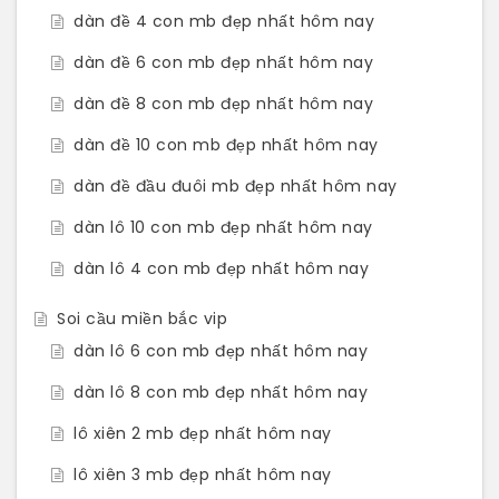
dàn đề 4 con mb đẹp nhất hôm nay
dàn đề 6 con mb đẹp nhất hôm nay
dàn đề 8 con mb đẹp nhất hôm nay
dàn đề 10 con mb đẹp nhất hôm nay
dàn đề đầu đuôi mb đẹp nhất hôm nay
dàn lô 10 con mb đẹp nhất hôm nay
dàn lô 4 con mb đẹp nhất hôm nay
Soi cầu miền bắc vip
dàn lô 6 con mb đẹp nhất hôm nay
dàn lô 8 con mb đẹp nhất hôm nay
lô xiên 2 mb đẹp nhất hôm nay
lô xiên 3 mb đẹp nhất hôm nay