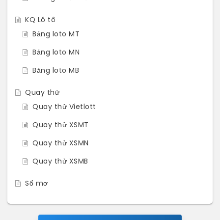
KQ Lô tô
Bảng loto MT
Bảng loto MN
Bảng loto MB
Quay thử
Quay thử Vietlott
Quay thử XSMT
Quay thử XSMN
Quay thử XSMB
Sổ mơ