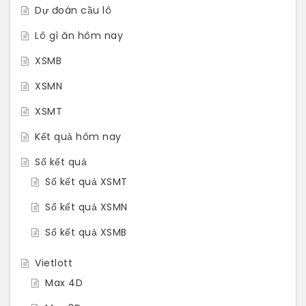
Dự đoán cầu lô
Lô gì ăn hôm nay
XSMB
XSMN
XSMT
Kết quả hôm nay
Sổ kết quả
Sổ kết quả XSMT
Sổ kết quả XSMN
Sổ kết quả XSMB
Vietlott
Max 4D