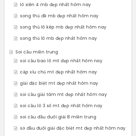
lô xiên 4 mb đẹp nhất hôm nay
song thủ đề mb đẹp nhất hôm nay
song thủ lô kép mb đẹp nhất hôm nay
song thủ lô mb đẹp nhất hôm nay
Soi cầu miền trung
soi cầu bao lô mt đẹp nhất hôm nay
cặp xíu chủ mt đẹp nhất hôm nay
giải đặc biệt mt đẹp nhất hôm nay
soi cầu giải tám mt đẹp nhất hôm nay
soi cầu lô 3 số mt đẹp nhất hôm nay
soi cầu đầu đuôi giải 8 miền trung
sớ đầu đuôi giải đặc biệt mt đẹp nhất hôm nay