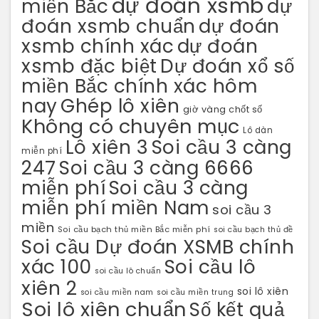
dự đoán xsmb
miền Bắc
dự
đoán xsmb chuẩn
dự đoán
xsmb chính xác
dự đoán
xsmb đặc biệt
Dự đoán xổ số
miền Bắc chính xác hôm
nay
Ghép lô xiên
giờ vàng chốt số
Không có chuyên mục
Lô dàn
Lô xiên 3
Soi cầu 3 càng
miễn phí
247
Soi cầu 3 càng 6666
miễn phí
Soi cầu 3 càng
miễn phí miền Nam
soi cầu 3
miền
Soi cầu bạch thủ miền Bắc miễn phí
soi cầu bạch thủ đề
Soi cầu Dự đoán XSMB chính
xác 100
Soi cầu lô
soi cầu lô chuẩn
xiên 2
soi lô xiên
soi cầu miền nam
soi cầu miền trung
Soi lô xiên chuẩn
Số kết quả