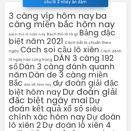
cầu lô 2 nháy ăn đậm
ba
3 càng víp hôm nay
càng miền bắc hôm nay
Bảng đặc
Bạch thủ lô là gì
bạch thủ lô hôm nay
biệt năm 2021
Cách bắt lô chuẩn theo
Cách soi cầu lô xiên
ngày
Cách đánh
DÀN 3 càng 192
lô ngày nào cũng trúng
số
Dàn 3 càng đánh quanh
Dàn de 3 càng miền
năm
Bắc
dự đoán giải đặc
dàn đề hôm nay
Dự đoán giải
biệt hôm nay
đặc biệt ngày mai
Dự
đoán kết quả xổ số siêu
chính xác hôm nay
Dự đoán
lô xiên 2
Dự đoán lô xiên 4