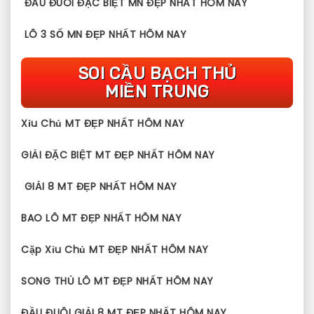
ĐẦU ĐUÔI ĐẶC BIỆT MN ĐẸP NHẤT HÔM NAY
LÔ 3 SỐ MN ĐẸP NHẤT HÔM NAY
SOI CẦU BẠCH THỦ
MIỀN TRUNG
Xỉu Chủ MT ĐẸP NHẤT HÔM NAY
GIẢI ĐẶC BIỆT MT ĐẸP NHẤT HÔM NAY
GIẢI 8 MT ĐẸP NHẤT HÔM NAY
BAO LÔ MT ĐẸP NHẤT HÔM NAY
Cặp Xỉu Chủ MT ĐẸP NHẤT HÔM NAY
SONG THỦ LÔ MT ĐẸP NHẤT HÔM NAY
ĐẦU ĐUÔI GIẢI 8 MT ĐẸP NHẤT HÔM NAY