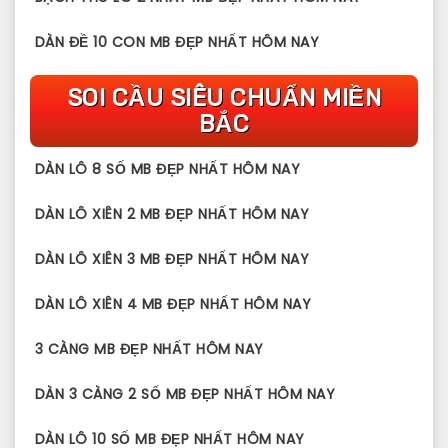
DÀN ĐỀ 10 CON MB ĐẸP NHẤT HÔM NAY
SOI CẦU SIÊU CHUẨN MIỀN
BẮC
DÀN LÔ 8 SỐ MB ĐẸP NHẤT HÔM NAY
DÀN LÔ XIÊN 2 MB ĐẸP NHẤT HÔM NAY
DÀN LÔ XIÊN 3 MB ĐẸP NHẤT HÔM NAY
DÀN LÔ XIÊN 4 MB ĐẸP NHẤT HÔM NAY
3 CÀNG MB ĐẸP NHẤT HÔM NAY
DÀN 3 CÀNG 2 SỐ MB ĐẸP NHẤT HÔM NAY
DÀN LÔ 10 SỐ MB ĐẸP NHẤT HÔM NAY