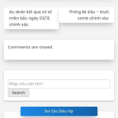
Điều
dự đoán kết quả xổ số
Thống kê Đầu – Đuôi
hướng
miền bắc ngày 03/12
xsmb chính xác
chính xác
bài
viết
Comments are closed.
Search
Soi Cầu Siêu Vip