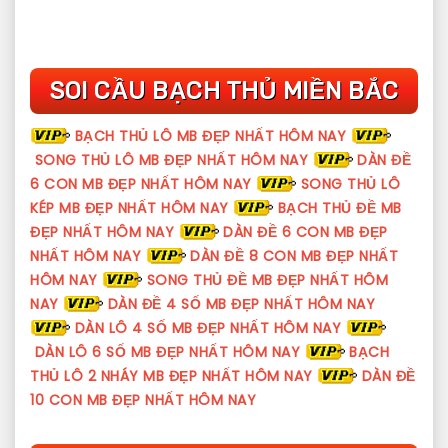
SOI CẦU BẠCH THỦ MIỀN BẮC
BẠCH THỦ LÔ MB ĐẸP NHẤT HÔM NAY
SONG THỦ LÔ MB ĐẸP NHẤT HÔM NAY
DÀN ĐỀ
6 CON MB ĐẸP NHẤT HÔM NAY
SONG THỦ LÔ
KÉP MB ĐẸP NHẤT HÔM NAY
BẠCH THỦ ĐỀ MB
ĐẸP NHẤT HÔM NAY
DÀN ĐỀ 6 CON MB ĐẸP
NHẤT HÔM NAY
DÀN ĐỀ 8 CON MB ĐẸP NHẤT
HÔM NAY
SONG THỦ ĐỀ MB ĐẸP NHẤT HÔM
NAY
DÀN ĐỀ 4 SỐ MB ĐẸP NHẤT HÔM NAY
DÀN LÔ 4 SỐ MB ĐẸP NHẤT HÔM NAY
DÀN LÔ 6 SỐ MB ĐẸP NHẤT HÔM NAY
BẠCH
THỦ LÔ 2 NHÁY MB ĐẸP NHẤT HÔM NAY
DÀN ĐỀ
10 CON MB ĐẸP NHẤT HÔM NAY