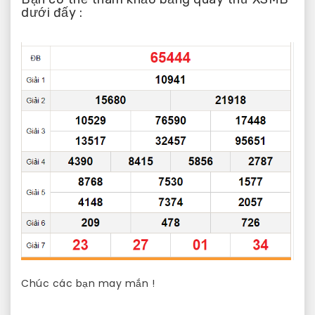
dưới đấy :
Chúc các bạn may mắn !