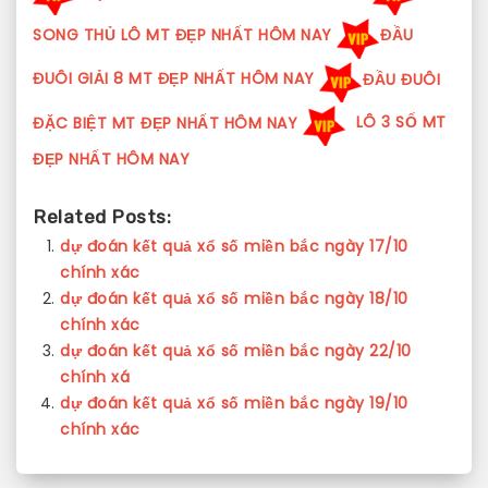
SONG THỦ LÔ MT ĐẸP NHẤT HÔM NAY
ĐẦU
ĐUÔI GIẢI 8 MT ĐẸP NHẤT HÔM NAY
ĐẦU ĐUÔI
ĐẶC BIỆT MT ĐẸP NHẤT HÔM NAY
LÔ 3 SỐ MT
ĐẸP NHẤT HÔM NAY
Related Posts:
dự đoán kết quả xổ số miền bắc ngày 17/10
chính xác
dự đoán kết quả xổ số miền bắc ngày 18/10
chính xác
dự đoán kết quả xổ số miền bắc ngày 22/10
chính xá
dự đoán kết quả xổ số miền bắc ngày 19/10
chính xác