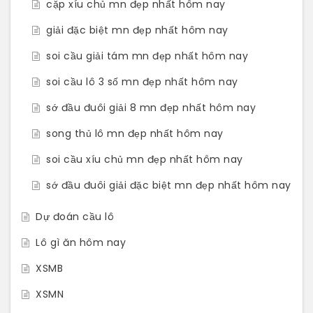
cặp xíu chủ mn đẹp nhất hôm nay
giải đặc biệt mn đẹp nhất hôm nay
soi cầu giải tám mn đẹp nhất hôm nay
soi cầu lô 3 số mn đẹp nhất hôm nay
sớ đầu đuôi giải 8 mn đẹp nhất hôm nay
song thủ lô mn đẹp nhất hôm nay
soi cầu xíu chủ mn đẹp nhất hôm nay
sớ đầu đuôi giải đặc biệt mn đẹp nhất hôm nay
Dự đoán cầu lô
Lô gì ăn hôm nay
XSMB
XSMN