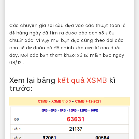
Các chuyên gia soi cầu dựa vào các thuật toán lô
đề hàng ngày đã tìm ra được các con số siêu
chuẩn xác. Vì vậy mời bạn đọc cùng theo dõi các
con số dự đoán có độ chính xác cực kì cao dưới
đây. Mời các bạn tham khảo: xổ số miền bắc ngày
08/12 .
Xem lại bảng
kết quả XSMB
kì
trước: