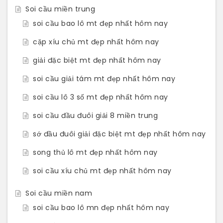
Soi cầu miền trung
soi cầu bao lô mt đẹp nhất hôm nay
cặp xíu chủ mt đẹp nhất hôm nay
giải đặc biệt mt đẹp nhất hôm nay
soi cầu giải tám mt đẹp nhất hôm nay
soi cầu lô 3 số mt đẹp nhất hôm nay
soi cầu đầu đuôi giải 8 miền trung
sớ đầu đuôi giải đặc biệt mt đẹp nhất hôm nay
song thủ lô mt đẹp nhất hôm nay
soi cầu xíu chủ mt đẹp nhất hôm nay
Soi cầu miền nam
soi cầu bao lô mn đẹp nhất hôm nay