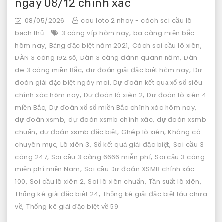
ngày 08/12 chính xác
08/05/2026
cau loto 2 nhay - cách soi cầu lô
,
bạch thủ
3 càng víp hôm nay
ba càng miền bắc
,
,
,
hôm nay
Bảng đặc biệt năm 2021
Cách soi cầu lô xiên
,
,
DÀN 3 càng 192 số
Dàn 3 càng đánh quanh năm
Dàn
,
,
de 3 càng miền Bắc
dự đoán giải đặc biệt hôm nay
Dự
,
đoán giải đặc biệt ngày mai
Dự đoán kết quả xổ số siêu
,
,
chính xác hôm nay
Dự đoán lô xiên 2
Dự đoán lô xiên 4
,
,
miền Bắc
Dự đoán xổ số miền Bắc chính xác hôm nay
,
,
dự đoán xsmb
dự đoán xsmb chính xác
dự đoán xsmb
,
,
,
chuẩn
dự đoán xsmb đặc biệt
Ghép lô xiên
Không có
,
,
,
chuyên mục
Lô xiên 3
Số kết quả giải đặc biệt
Soi cầu 3
,
,
càng 247
Soi cầu 3 càng 6666 miễn phí
Soi cầu 3 càng
,
miễn phí miền Nam
Soi cầu Dự đoán XSMB chính xác
,
,
,
,
100
Soi cầu lô xiên 2
Soi lô xiên chuẩn
Tần suất lô xiên
,
Thống kê giải đặc biệt 24
Thống kê giải đặc biệt lâu chưa
,
về
Thống kê giải đặc biệt về 59